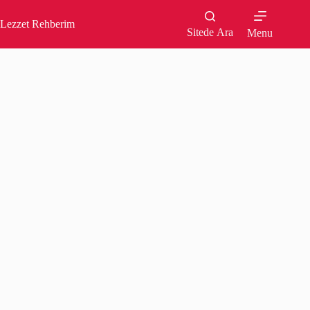
Skip
to
Lezzet Rehberim
content
Sitede Ara
Menu