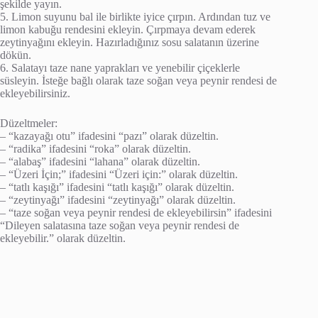
şekilde yayın.
5. Limon suyunu bal ile birlikte iyice çırpın. Ardından tuz ve
limon kabuğu rendesini ekleyin. Çırpmaya devam ederek
zeytinyağını ekleyin. Hazırladığınız sosu salatanın üzerine
dökün.
6. Salatayı taze nane yaprakları ve yenebilir çiçeklerle
süsleyin. İsteğe bağlı olarak taze soğan veya peynir rendesi de
ekleyebilirsiniz.
Düzeltmeler:
– “kazayağı otu” ifadesini “pazı” olarak düzeltin.
– “radika” ifadesini “roka” olarak düzeltin.
– “alabaş” ifadesini “lahana” olarak düzeltin.
– “Üzeri İçin;” ifadesini “Üzeri için:” olarak düzeltin.
– “tatlı kaşığı” ifadesini “tatlı kaşığı” olarak düzeltin.
– “zeytinyağı” ifadesini “zeytinyağı” olarak düzeltin.
– “taze soğan veya peynir rendesi de ekleyebilirsin” ifadesini
“Dileyen salatasına taze soğan veya peynir rendesi de
ekleyebilir.” olarak düzeltin.