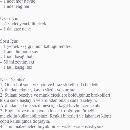
– 1 adet mor havuç
– 1 adet enginar
Üzeri İçin:
– 2-3 adet yenebilir çiçek
– 1 dal taze nane
Sosu İçin:
– 1 yemek kaşığı limon kabuğu rendesi
– 1 adet limonun suyu
– 1 tatlı kaşığı bal
– 50 ml zeytinyağı
– 1 tatlı kaşığı tuz
Nasıl Yapılır?
1. Otları bol suda yıkayın ve biraz sirkeli suda bekletin.
Ardından tekrar yıkayıp süzün ve kurutun.
2. Sultani bezelye ve minik çiçeklere böldüğünüz brokolileri
tuzlu suda haşlayın ve ardından buzlu suda tazeleyin.
Ardından suların süzülmesi için kağıt havlu üzerine alın.
3. Enginarı ve mor havucu incecik doğrayın, örneğin
mandolin kullanabilirsiniz. Renkli biberleri ve lahanayı kibrit
çöpü kalınlığında doğrayın.
4. Tüm malzemeleri büyük bir servis kasesine istediğiniz