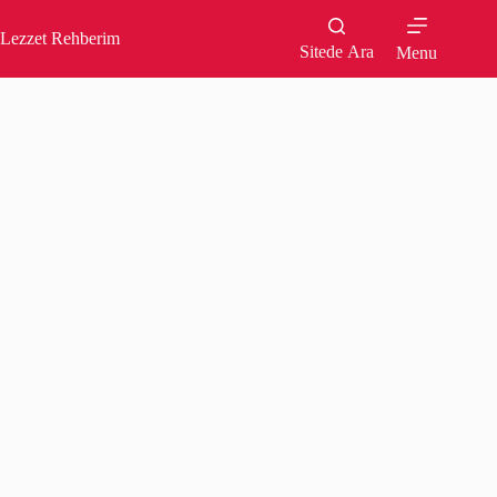
Skip
to
Lezzet Rehberim
content
Sitede Ara
Menu