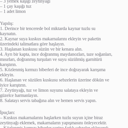
– 3 yemek kaşığı zeytinyağı
– 1 çay kaşığı tuz
– 1 adet limon
Yapılış:
1. Derince bir tencerede bol miktarda kaynar tuzlu su
kaynatın.
2. Kaynar suya kuskus makarnalarını ekleyin ve paketin
üzerindeki talimatlara göre haşlayın.
3. Haşlanan kuskusu süzün ve bir kenara alın.
4. Ayrı bir kapta, ince doğranmış maydanozları, taze soğanları,
mısırları, doğranmış turşuları ve suyu süzülmüş garnitürü
karıştırın.
5. Közlenmiş kırmızı biberleri de ince doğrayarak karışıma
ekleyin.
6. Haşlanan ve süzülen kuskusu sebzelerin üzerine dökün ve
iyice karıştırın.
7. Zeytinyağı, tuz ve limon suyunu salataya ekleyin ve
güzelce harmanlayın.
8. Salatayı servis tabağına alın ve hemen servis yapın.
İpuçları:
– Kuskus makarnalarını haşlarken tuzlu suyun içine biraz
zeytinyağı eklemek, makarnaların yapışmasını önleyecektir.
– Közlenmiş kırmızı biberler yerine farklı sebzeler ekleyerek