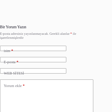
Bir Yorum Yazın
E-posta adresiniz yayınlanmayacak.
Gerekli alanlar
*
ile
işaretlenmişlerdir
isim
*
E-posta
*
WEB SİTESİ
Yorum ekle
*