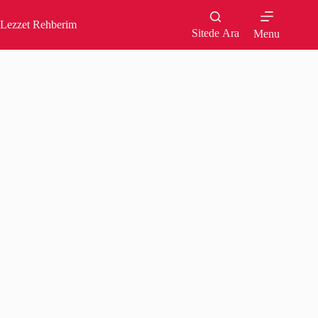
Skip
to
Lezzet Rehberim
content
Sitede Ara
Menu