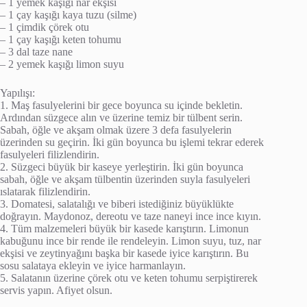
– 1 yemek kaşığı nar ekşisi
– 1 çay kaşığı kaya tuzu (silme)
– 1 çimdik çörek otu
– 1 çay kaşığı keten tohumu
– 3 dal taze nane
– 2 yemek kaşığı limon suyu
Yapılışı:
1. Maş fasulyelerini bir gece boyunca su içinde bekletin.
Ardından süzgece alın ve üzerine temiz bir tülbent serin.
Sabah, öğle ve akşam olmak üzere 3 defa fasulyelerin
üzerinden su geçirin. İki gün boyunca bu işlemi tekrar ederek
fasulyeleri filizlendirin.
2. Süzgeci büyük bir kaseye yerleştirin. İki gün boyunca
sabah, öğle ve akşam tülbentin üzerinden suyla fasulyeleri
ıslatarak filizlendirin.
3. Domatesi, salatalığı ve biberi istediğiniz büyüklükte
doğrayın. Maydonoz, dereotu ve taze naneyi ince ince kıyın.
4. Tüm malzemeleri büyük bir kasede karıştırın. Limonun
kabuğunu ince bir rende ile rendeleyin. Limon suyu, tuz, nar
ekşisi ve zeytinyağını başka bir kasede iyice karıştırın. Bu
sosu salataya ekleyin ve iyice harmanlayın.
5. Salatanın üzerine çörek otu ve keten tohumu serpiştirerek
servis yapın. Afiyet olsun.