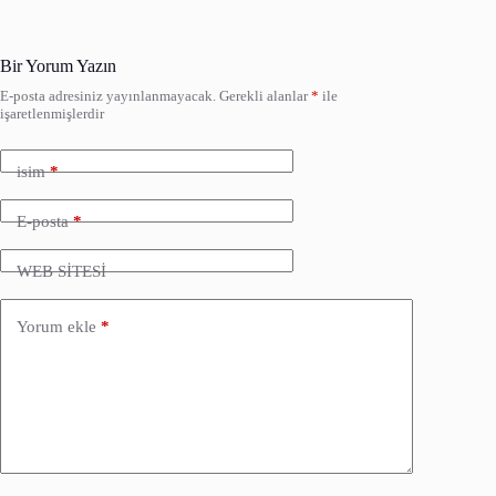
Bir Yorum Yazın
E-posta adresiniz yayınlanmayacak.
Gerekli alanlar
*
ile
işaretlenmişlerdir
isim
*
E-posta
*
WEB SİTESİ
Yorum ekle
*