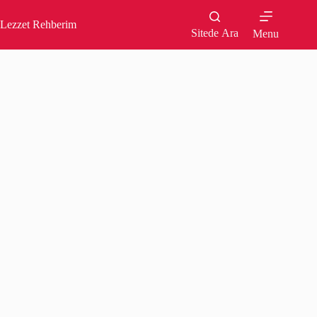
Skip
to
Lezzet Rehberim
content
Sitede Ara
Menu