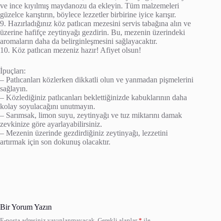
ve ince kıyılmış maydanozu da ekleyin. Tüm malzemeleri
güzelce karıştırın, böylece lezzetler birbirine iyice karışır.
9. Hazırladığınız köz patlıcan mezesini servis tabağına alın ve
üzerine hafifçe zeytinyağı gezdirin. Bu, mezenin üzerindeki
aromaların daha da belirginleşmesini sağlayacaktır.
10. Köz patlıcan mezeniz hazır! Afiyet olsun!
İpuçları:
– Patlıcanları közlerken dikkatli olun ve yanmadan pişmelerini
sağlayın.
– Közlediğiniz patlıcanları beklettiğinizde kabuklarının daha
kolay soyulacağını unutmayın.
– Sarımsak, limon suyu, zeytinyağı ve tuz miktarını damak
zevkinize göre ayarlayabilirsiniz.
– Mezenin üzerinde gezdirdiğiniz zeytinyağı, lezzetini
artırmak için son dokunuş olacaktır.
Bir Yorum Yazın
E-posta adresiniz yayınlanmayacak.
Gerekli alanlar
*
ile