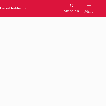
Skip
to
Lezzet Rehberim
content
Sitede Ara
Menu