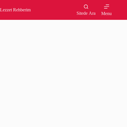
Skip
to
Lezzet Rehberim
content
Sitede Ara
Menu