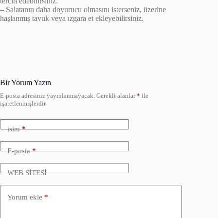
tercih edebilirsiniz.
– Salatanın daha doyurucu olmasını isterseniz, üzerine
haşlanmış tavuk veya ızgara et ekleyebilirsiniz.
Bir Yorum Yazın
E-posta adresiniz yayınlanmayacak.
Gerekli alanlar
*
ile
işaretlenmişlerdir
isim
*
E-posta
*
WEB SİTESİ
Yorum ekle
*