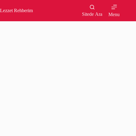
Skip
to
Lezzet Rehberim
content
Sitede Ara
Menu