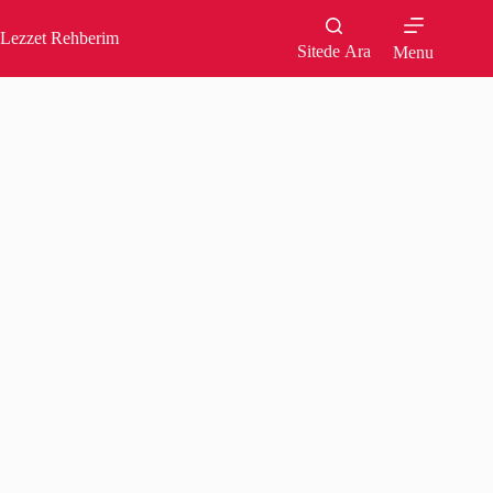
Skip
to
Lezzet Rehberim
content
Sitede Ara
Menu