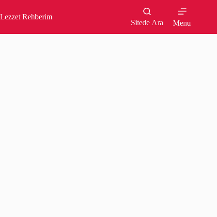
Skip
to
Lezzet Rehberim
content
Sitede Ara
Menu