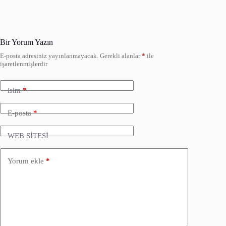
Bir Yorum Yazın
E-posta adresiniz yayınlanmayacak.
Gerekli alanlar
*
ile
işaretlenmişlerdir
isim
*
E-posta
*
WEB SİTESİ
Yorum ekle
*