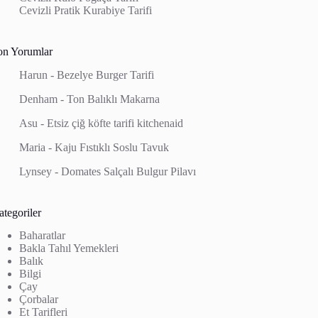
Cevizli Pratik Kurabiye Tarifi
on Yorumlar
Harun
-
Bezelye Burger Tarifi
Denham
-
Ton Balıklı Makarna
Asu
-
Etsiz çiğ köfte tarifi kitchenaid
Maria
-
Kaju Fıstıklı Soslu Tavuk
Lynsey
-
Domates Salçalı Bulgur Pilavı
tegoriler
Baharatlar
Bakla Tahıl Yemekleri
Balık
Bilgi
Çay
Çorbalar
Et Tarifleri