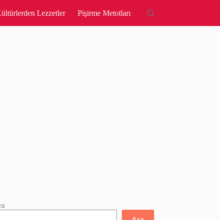
ültürlerden Lezzetler
Pişirme Metotları
ra
Ara