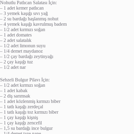
Nohutlu Patlıcan Salatası İçin:
– 1 adet kemer patlıcan
– 3 yemek kaşığı sıvı yağ
– 2 su bardağı haşlanmış nohut
– 4 yemek kaşığı kavrulmuş badem
– 1/2 adet kırmızı soğan
– 1 adet domates
– 2 adet salatalık
– 1/2 adet limonun suyu
– 1/4 demet maydanoz
– 1/2 çay bardağı zeytinyağı
– 2 çay kaşığı tuz
– 1/2 adet nar
Sebzeli Bulgur Pilavı İçin:
– 1/2 adet kırmızı soğan
– 1 adet kabak
– 2 diş sarımsak
– 1 adet közlenmiş kırmızı biber
– 1 tatlı kaşığı zerdeçal
– 1 tatlı kaşığı toz kırmızı biber
– 1 çay kaşığı kişniş
– 1 çay kaşığı zencefil
– 1,5 su bardağı ince bulgur
– 1/4 demet taze nane