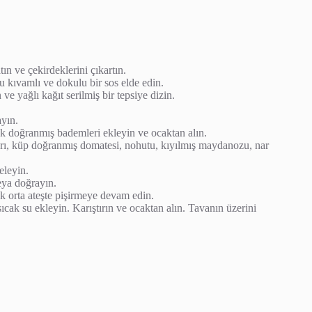
ın ve çekirdeklerini çıkartın.
 kıvamlı ve dokulu bir sos elde edin.
ve yağlı kağıt serilmiş bir tepsiye dizin.
ayın.
rak doğranmış bademleri ekleyin ve ocaktan alın.
kları, küp doğranmış domatesi, nohutu, kıyılmış maydanozu, nar
eleyin.
eya doğrayın.
k orta ateşte pişirmeye devam edin.
ıcak su ekleyin. Karıştırın ve ocaktan alın. Tavanın üzerini