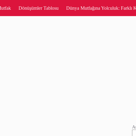
utfak
Dönüşümler Tablosu
Dünya Mutfağına Yolculuk: Farklı K
A