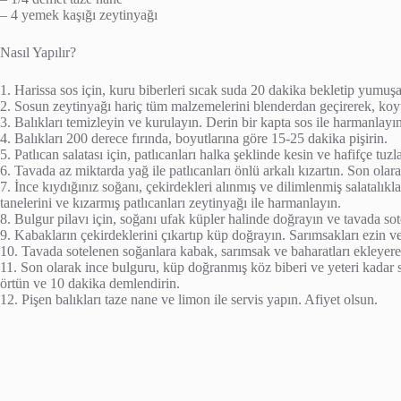
– 4 yemek kaşığı zeytinyağı
Nasıl Yapılır?
1. Harissa sos için, kuru biberleri sıcak suda 20 dakika bekletip yumuşat
2. Sosun zeytinyağı hariç tüm malzemelerini blenderdan geçirerek, koyu
3. Balıkları temizleyin ve kurulayın. Derin bir kapta sos ile harmanlayın 
4. Balıkları 200 derece fırında, boyutlarına göre 15-25 dakika pişirin.
5. Patlıcan salatası için, patlıcanları halka şeklinde kesin ve hafifçe tuzl
6. Tavada az miktarda yağ ile patlıcanları önlü arkalı kızartın. Son ola
7. İnce kıydığınız soğanı, çekirdekleri alınmış ve dilimlenmiş salatalı
tanelerini ve kızarmış patlıcanları zeytinyağı ile harmanlayın.
8. Bulgur pilavı için, soğanı ufak küpler halinde doğrayın ve tavada sot
9. Kabakların çekirdeklerini çıkartıp küp doğrayın. Sarımsakları ezin v
10. Tavada sotelenen soğanlara kabak, sarımsak ve baharatları ekleyere
11. Son olarak ince bulguru, küp doğranmış köz biberi ve yeteri kadar s
örtün ve 10 dakika demlendirin.
12. Pişen balıkları taze nane ve limon ile servis yapın. Afiyet olsun.