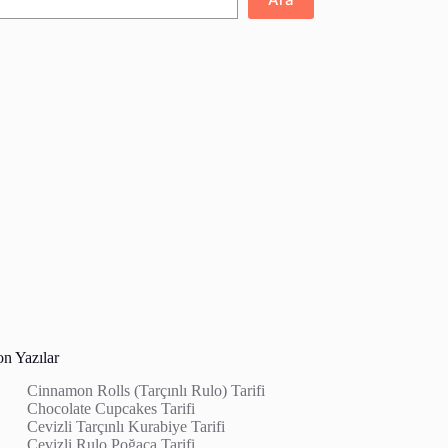
on Yazılar
Cinnamon Rolls (Tarçınlı Rulo) Tarifi
Chocolate Cupcakes Tarifi
Cevizli Tarçınlı Kurabiye Tarifi
Cevizli Rulo Poğaça Tarifi