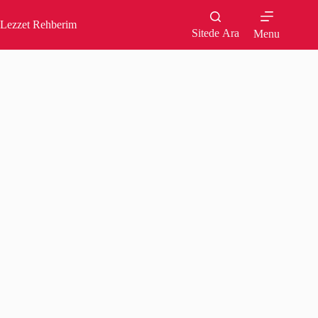
Skip
to
Lezzet Rehberim
content
Sitede Ara
Menu