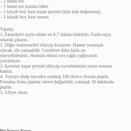
– 1 tutam tuz
– 1 tutam toz kırmızı biber
– 1 küçük boy kase kaşar peyniri (küp küp doğranmış)
– 1 küçük boy kase susam
Yapılış:
1. Ekmekleri suyla ıslatın ve 6-7 dakika bekletin. Fazla suyu
sıkarak çıkarın.
2. Diğer malzemeleri ekleyip karıştırın. Hamur yumuşak
olacak, ele yapışabilir. Gerekirse daha fazla un
ekleyebilirsiniz. Hamura elinizi sıvı yağla yağlayarak
yuvarlayın.
3. İçerisine kaşar peyniri ekleyip yuvarladıktan sonra susama
batırın.
4. Tepsiye dizip önceden ısıtılmış 180 derece fırında pişirin.
Fırından fırına pişirme süresi değişebilir, yaklaşık 30 dakikada
pişirin.
5. Afiyet olsun.
Bir Yorum Yazın