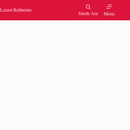
Skip
to
Lezzet Rehberim
content
Sitede Ara
Menu