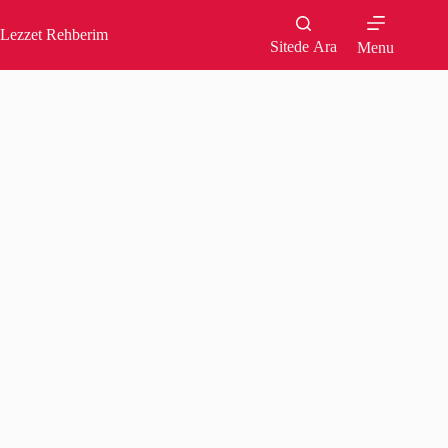
Skip
to
Lezzet Rehberim
content
Sitede Ara
Menu