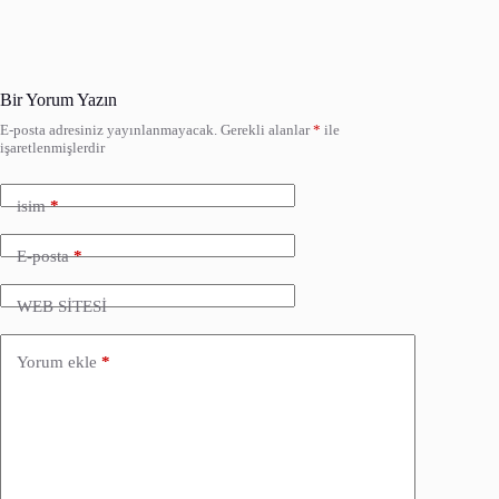
Bir Yorum Yazın
E-posta adresiniz yayınlanmayacak.
Gerekli alanlar
*
ile
işaretlenmişlerdir
isim
*
E-posta
*
WEB SİTESİ
Yorum ekle
*