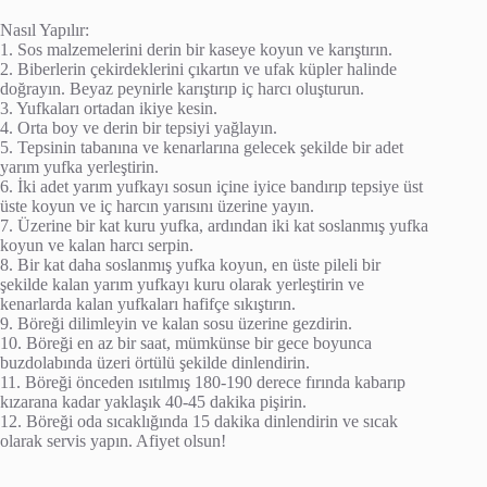
Nasıl Yapılır:
1. Sos malzemelerini derin bir kaseye koyun ve karıştırın.
2. Biberlerin çekirdeklerini çıkartın ve ufak küpler halinde
doğrayın. Beyaz peynirle karıştırıp iç harcı oluşturun.
3. Yufkaları ortadan ikiye kesin.
4. Orta boy ve derin bir tepsiyi yağlayın.
5. Tepsinin tabanına ve kenarlarına gelecek şekilde bir adet
yarım yufka yerleştirin.
6. İki adet yarım yufkayı sosun içine iyice bandırıp tepsiye üst
üste koyun ve iç harcın yarısını üzerine yayın.
7. Üzerine bir kat kuru yufka, ardından iki kat soslanmış yufka
koyun ve kalan harcı serpin.
8. Bir kat daha soslanmış yufka koyun, en üste pileli bir
şekilde kalan yarım yufkayı kuru olarak yerleştirin ve
kenarlarda kalan yufkaları hafifçe sıkıştırın.
9. Böreği dilimleyin ve kalan sosu üzerine gezdirin.
10. Böreği en az bir saat, mümkünse bir gece boyunca
buzdolabında üzeri örtülü şekilde dinlendirin.
11. Böreği önceden ısıtılmış 180-190 derece fırında kabarıp
kızarana kadar yaklaşık 40-45 dakika pişirin.
12. Böreği oda sıcaklığında 15 dakika dinlendirin ve sıcak
olarak servis yapın. Afiyet olsun!