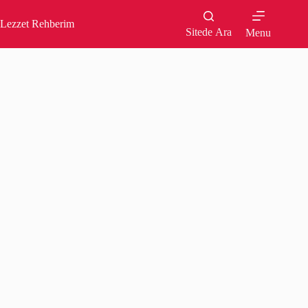
Skip
to
Lezzet Rehberim
content
Sitede Ara
Menu