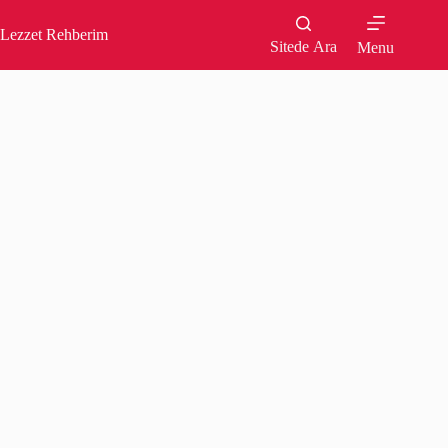
Skip
to
Lezzet Rehberim
content
Sitede Ara
Menu