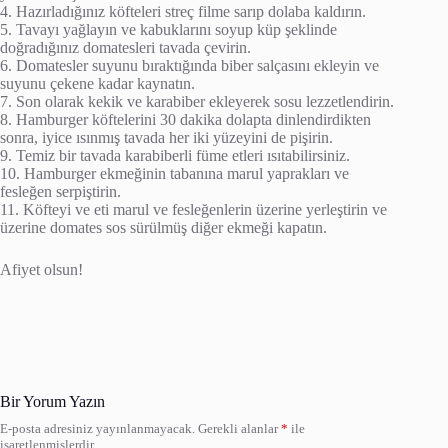
4. Hazırladığınız köfteleri streç filme sarıp dolaba kaldırın.
5. Tavayı yağlayın ve kabuklarını soyup küp şeklinde
doğradığınız domatesleri tavada çevirin.
6. Domatesler suyunu bıraktığında biber salçasını ekleyin ve
suyunu çekene kadar kaynatın.
7. Son olarak kekik ve karabiber ekleyerek sosu lezzetlendirin.
8. Hamburger köftelerini 30 dakika dolapta dinlendirdikten
sonra, iyice ısınmış tavada her iki yüzeyini de pişirin.
9. Temiz bir tavada karabiberli füme etleri ısıtabilirsiniz.
10. Hamburger ekmeğinin tabanına marul yaprakları ve
fesleğen serpiştirin.
11. Köfteyi ve eti marul ve fesleğenlerin üzerine yerleştirin ve
üzerine domates sos sürülmüş diğer ekmeği kapatın.
Afiyet olsun!
Bir Yorum Yazın
E-posta adresiniz yayınlanmayacak.
Gerekli alanlar
*
ile
işaretlenmişlerdir