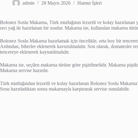
admin
28 Mayıs 2026
Hamur İşleri
Bolonez Soslu Makarna, Türk mutfağının lezzetli ve kolay hazırlanan y
sıvı yağ ile hazırlanan bir sosdur. Makarna ise, kullanılan makarna tür
Bolonez Soslu Makarna hazırlamak için öncelikle, orta boy bir tencered
Ardından, biberler eklenerek kavurulmalıdır. Son olarak, domatesler re
tencereye eklenerek kaynatılmalıdır.
Makarna ise, seçilen makarna türüne göre pişirilmelidir. Makarna piştikt
Makarna servise hazırdır.
Türk mutfağından lezzetli ve kolay hazırlanan Bolonez Soslu Makarna’
Sosu hazırladıktan sonra makarnayla karştırarak servise sunulabilir.