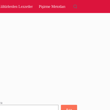
ültürlerden Lezzetler
Pişirme Metotları
ra
Ara