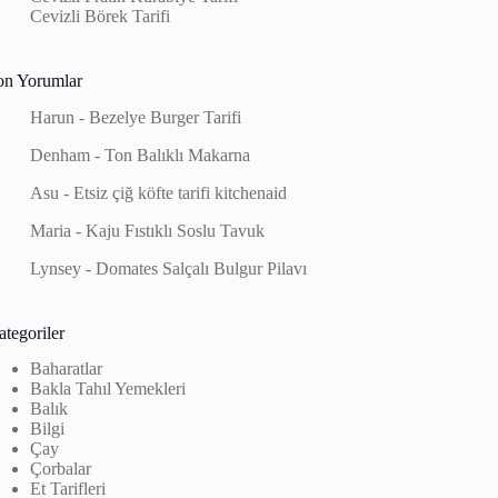
Cevizli Börek Tarifi
on Yorumlar
Harun
-
Bezelye Burger Tarifi
Denham
-
Ton Balıklı Makarna
Asu
-
Etsiz çiğ köfte tarifi kitchenaid
Maria
-
Kaju Fıstıklı Soslu Tavuk
Lynsey
-
Domates Salçalı Bulgur Pilavı
tegoriler
Baharatlar
Bakla Tahıl Yemekleri
Balık
Bilgi
Çay
Çorbalar
Et Tarifleri