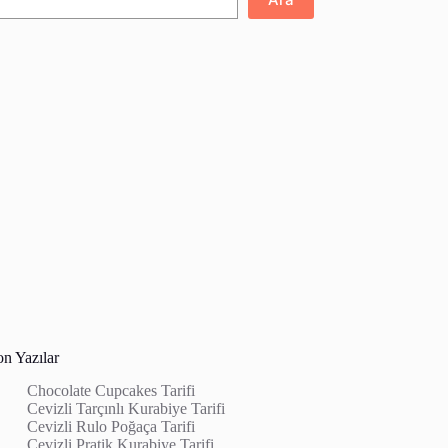
on Yazılar
Chocolate Cupcakes Tarifi
Cevizli Tarçınlı Kurabiye Tarifi
Cevizli Rulo Poğaça Tarifi
Cevizli Pratik Kurabiye Tarifi