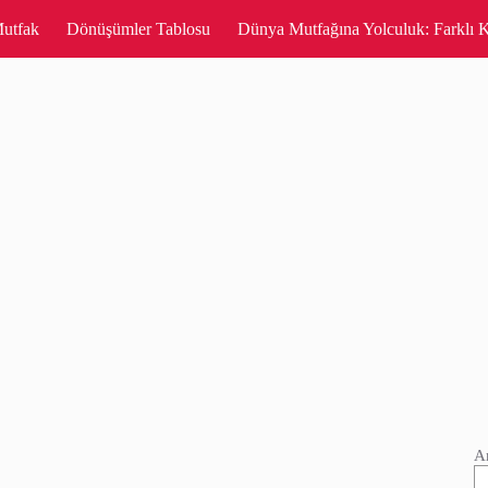
utfak
Dönüşümler Tablosu
Dünya Mutfağına Yolculuk: Farklı K
A