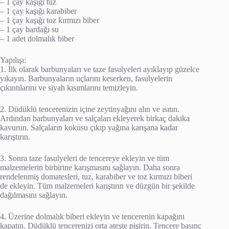
– 1 çay kaşığı tuz
– 1 çay kaşığı karabiber
– 1 çay kaşığı toz kırmızı biber
– 1 çay bardağı su
– 1 adet dolmalık biber
Yapılışı:
1. İlk olarak barbunyaları ve taze fasulyeleri ayıklayıp güzelce
yıkayın. Barbunyaların uçlarını keserken, fasulyelerin
çıkıntılarını ve siyah kısımlarını temizleyin.
2. Düdüklü tencerenizin içine zeytinyağını alın ve ısıtın.
Ardından barbunyaları ve salçaları ekleyerek birkaç dakika
kavurun. Salçaların kokusu çıkıp yağına karışana kadar
karıştırın.
3. Sonra taze fasulyeleri de tencereye ekleyin ve tüm
malzemelerin birbirine karışmasını sağlayın. Daha sonra
rendelenmiş domatesleri, tuz, karabiber ve toz kırmızı biberi
de ekleyin. Tüm malzemeleri karıştırın ve düzgün bir şekilde
dağılmasını sağlayın.
4. Üzerine dolmalık biberi ekleyin ve tencerenin kapağını
kapatın. Düdüklü tencerenizi orta ateşte pişirin. Tencere basınç