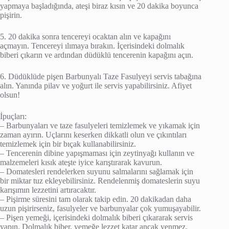
yapmaya başladığında, ateşi biraz kısın ve 20 dakika boyunca
pişirin.
5. 20 dakika sonra tencereyi ocaktan alın ve kapağını
açmayın. Tencereyi ılımaya bırakın. İçerisindeki dolmalık
biberi çıkarın ve ardından düdüklü tencerenin kapağını açın.
6. Düdüklüde pişen Barbunyalı Taze Fasulyeyi servis tabağına
alın. Yanında pilav ve yoğurt ile servis yapabilirsiniz. Afiyet
olsun!
İpuçları:
– Barbunyaları ve taze fasulyeleri temizlemek ve yıkamak için
zaman ayırın. Uçlarını keserken dikkatli olun ve çıkıntıları
temizlemek için bir bıçak kullanabilirsiniz.
– Tencerenin dibine yapışmaması için zeytinyağı kullanın ve
malzemeleri kısık ateşte iyice karıştırarak kavurun.
– Domatesleri rendelerken suyunu salmalarını sağlamak için
bir miktar tuz ekleyebilirsiniz. Rendelenmiş domateslerin suyu
karışımın lezzetini artıracaktır.
– Pişirme süresini tam olarak takip edin. 20 dakikadan daha
uzun pişirirseniz, fasulyeler ve barbunyalar çok yumuşayabilir.
– Pişen yemeği, içerisindeki dolmalık biberi çıkararak servis
yapın. Dolmalık biber, yemeğe lezzet katar ancak yenmez.