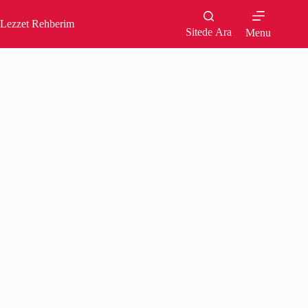
Skip
to
Lezzet Rehberim
content
Sitede Ara
Menu