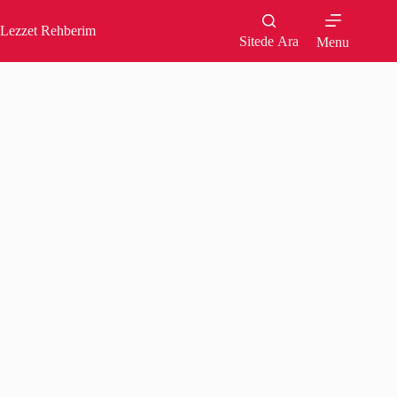
Skip
to
Lezzet Rehberim
content
Sitede Ara
Menu