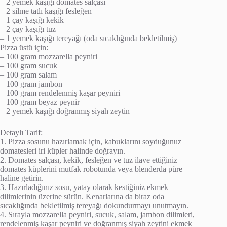
– 2 yemek kaşığı domates salçası
– 2 silme tatlı kaşığı fesleğen
– 1 çay kaşığı kekik
– 2 çay kaşığı tuz
– 1 yemek kaşığı tereyağı (oda sıcaklığında bekletilmiş)
Pizza üstü için:
– 100 gram mozzarella peyniri
– 100 gram sucuk
– 100 gram salam
– 100 gram jambon
– 100 gram rendelenmiş kaşar peyniri
– 100 gram beyaz peynir
– 2 yemek kaşığı doğranmış siyah zeytin
Detaylı Tarif:
1. Pizza sosunu hazırlamak için, kabuklarını soyduğunuz
domatesleri iri küpler halinde doğrayın.
2. Domates salçası, kekik, fesleğen ve tuz ilave ettiğiniz
domates küplerini mutfak robotunda veya blenderda püre
haline getirin.
3. Hazırladığınız sosu, yatay olarak kestiğiniz ekmek
dilimlerinin üzerine sürün. Kenarlarına da biraz oda
sıcaklığında bekletilmiş tereyağı dokundurmayı unutmayın.
4. Sırayla mozzarella peyniri, sucuk, salam, jambon dilimleri,
rendelenmiş kaşar peyniri ve doğranmış siyah zeytini ekmek