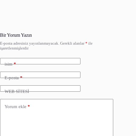
Bir Yorum Yazın
E-posta adresiniz yayınlanmayacak.
Gerekli alanlar
*
ile
işaretlenmişlerdir
isim
*
E-posta
*
WEB SİTESİ
Yorum ekle
*