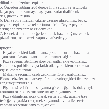
dilimlerinin üzerine serpiştirin.
5. Önceden ısıtılmış 200 derece fırına sürün ve üstündeki
kaşar peyniri kızarmaya başlayana kadar (hafif renk
değiştirecek) pişirin.
6. Daha sonra fırından çıkarıp üzerine ufaladığınız beyaz
peyniri serpiştirin ve tekrar fırına sürün. Beyaz peynir
eridiğinde pizzanız hazır demektir.
7. Ekmek dilimlerini değerlendirerek hazırladığınız ekmek
pizzalarını, sıcak servis yapın ve afiyetle yiyin.
İpuçları:
– Bayat ekmekleri kullanmanız pizza hamurunu hazırlama
aşamasını atlayarak zaman kazanmanızı sağlar.
– Pizza sosuna isteğinize göre baharatlar ekleyebilirsiniz.
Karabiber, pul biber veya farklı otlar gibi eklemelerle sosu
kişiselleştirebilirsiniz.
– Malzeme seçimini kendi zevkinize göre yapabilirsiniz.
Ekstra sebzeler, mantar veya farklı peynir çeşitleri ile pizzanızı
zenginleştirebilirsiniz.
– Pişirme süresi fırının ısı ayarına göre değişebilir, dolayısıyla
kontrollü olarak pişirme süresini ayarlayabilirsiniz.
– Pizza dilimlerini sıcak olarak servis etmek, üzerine taze
fesleğen yaprakları serpmek ve yanında salata ile servis
yapmak lezzetinizi tamamlayacaktır.