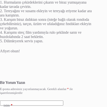
1. Hurmaların çekirdeklerini çıkarın ve biraz yumuşayana
kadar tavada çevirin.
2. Tereyağını ve susamı ekleyin ve tereyağı eriyene kadar ara
ara karıştırın.
3. Karışım biraz ılıdıktan sonra (isteğe bağlı olarak rondoda
çekebilirsiniz), tarçın, üzüm ve ufaladığınız fındıkları ekleyin
ve yoğurun.
4. Karışımı streç film yardımıyla rulo şeklinde sarın ve
buzdolabında 2 saat bekletin.
5. Dilimleyerek servis yapın.
Afiyet olsun!
Bir Yorum Yazın
E-posta adresiniz yayınlanmayacak.
Gerekli alanlar
*
ile
işaretlenmişlerdir
isim
*