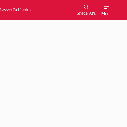
Skip
to
Lezzet Rehberim
content
Sitede Ara
Menu