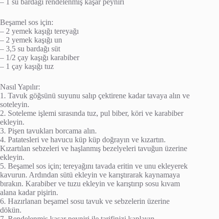
– 1 su bardağı rendelenmiş kaşar peyniri
Beşamel sos için:
– 2 yemek kaşığı tereyağı
– 2 yemek kaşığı un
– 3,5 su bardağı süt
– 1/2 çay kaşığı karabiber
– 1 çay kaşığı tuz
Nasıl Yapılır:
1. Tavuk göğsünü suyunu salıp çektirene kadar tavaya alın ve
soteleyin.
2. Soteleme işlemi sırasında tuz, pul biber, köri ve karabiber
ekleyin.
3. Pişen tavukları borcama alın.
4. Patatesleri ve havucu küp küp doğrayın ve kızartın.
Kızartılan sebzeleri ve haşlanmış bezelyeleri tavuğun üzerine
ekleyin.
5. Beşamel sos için; tereyağını tavada eritin ve unu ekleyerek
kavurun. Ardından sütü ekleyin ve karıştırarak kaynamaya
bırakın. Karabiber ve tuzu ekleyin ve karıştırıp sosu kıvam
alana kadar pişirin.
6. Hazırlanan beşamel sosu tavuk ve sebzelerin üzerine
dökün.
7. Rendelenmiş kaşar peyniri ile tarifinizi kaplayın.