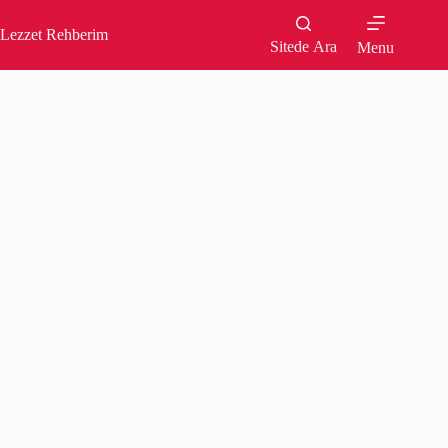
Skip
to
Lezzet Rehberim
content
Sitede Ara
Menu