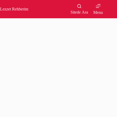
Skip
to
Lezzet Rehberim
content
Sitede Ara
Menu