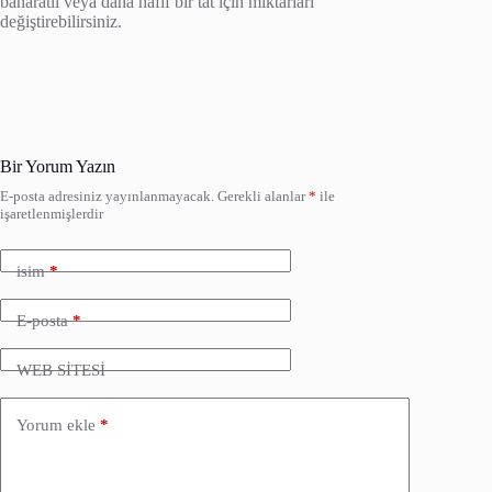
baharatlı veya daha hafif bir tat için miktarları
değiştirebilirsiniz.
Bir Yorum Yazın
E-posta adresiniz yayınlanmayacak.
Gerekli alanlar
*
ile
işaretlenmişlerdir
isim
*
E-posta
*
WEB SİTESİ
Yorum ekle
*