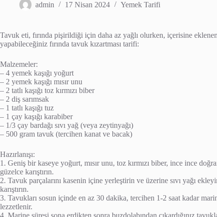
admin
17 Nisan 2024
Yemek Tarifi
Tavuk eti, fırında pişirildiği için daha az yağlı olurken, içerisine eklenen 
yapabileceğiniz fırında tavuk kızartması tarifi:
Malzemeler:
– 4 yemek kaşığı yoğurt
– 2 yemek kaşığı mısır unu
– 2 tatlı kaşığı toz kırmızı biber
– 2 diş sarımsak
– 1 tatlı kaşığı tuz
– 1 çay kaşığı karabiber
– 1/3 çay bardağı sıvı yağ (veya zeytinyağı)
– 500 gram tavuk (tercihen kanat ve bacak)
Hazırlanışı:
1. Geniş bir kaseye yoğurt, mısır unu, toz kırmızı biber, ince ince doğ
güzelce karıştırın.
2. Tavuk parçalarını kasenin içine yerleştirin ve üzerine sıvı yağı ekle
karıştırın.
3. Tavukları sosun içinde en az 30 dakika, tercihen 1-2 saat kadar marin
lezzetlenir.
4. Marine süresi sona erdikten sonra buzdolabından çıkardığınız tavuklar