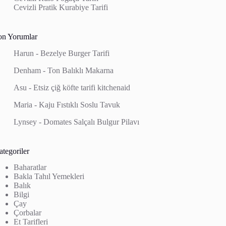
Cevizli Pratik Kurabiye Tarifi
on Yorumlar
Harun
-
Bezelye Burger Tarifi
Denham
-
Ton Balıklı Makarna
Asu
-
Etsiz çiğ köfte tarifi kitchenaid
Maria
-
Kaju Fıstıklı Soslu Tavuk
Lynsey
-
Domates Salçalı Bulgur Pilavı
tegoriler
Baharatlar
Bakla Tahıl Yemekleri
Balık
Bilgi
Çay
Çorbalar
Et Tarifleri