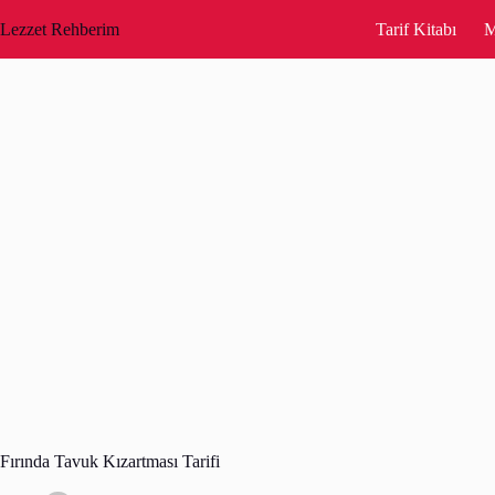
Skip
to
Lezzet Rehberim
Tarif Kitabı
M
content
Fırında Tavuk Kızartması Tarifi