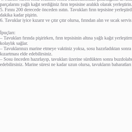
parçalarını yağlı kağıt serdiğiniz fırın tepsisine aralıklı olarak yerleştirin
5. Fırını 200 derecede önceden ısıtın. Tavukları fırın tepsisine yerleştirdi
dakika kadar pişirin.
6. Tavuklar iyice kızarır ve çıtır çıtır olursa, fırından alın ve sıcak servi
İpuçları:
– Tavukları fırında pişirirken, fırın tepsisinin altına yağlı kağıt yerleş
kolaylık sağlar.
– Tavuklarınızı marine etmeye vaktiniz yoksa, sosu hazırladıktan sonra k
kızartması elde edebilirsiniz.
– Sosu önceden hazırlayıp, tavukları üzerine sürdükten sonra buzdolabın
edebilirsiniz. Marine süresi ne kadar uzun olursa, tavukların baharatları 