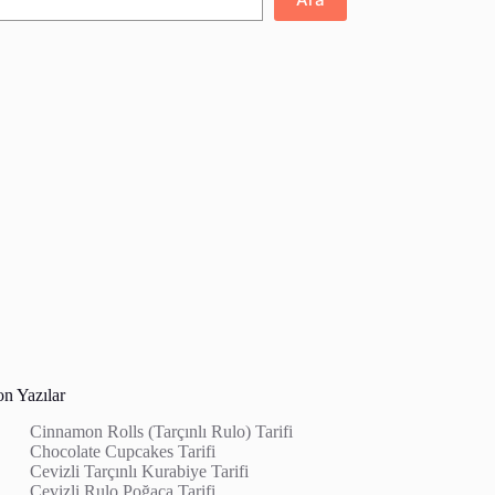
on Yazılar
Cinnamon Rolls (Tarçınlı Rulo) Tarifi
Chocolate Cupcakes Tarifi
Cevizli Tarçınlı Kurabiye Tarifi
Cevizli Rulo Poğaça Tarifi