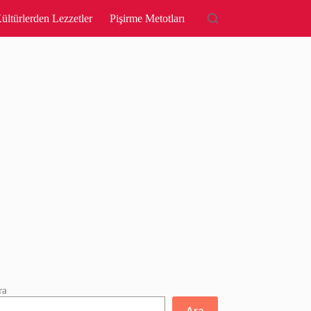
ültürlerden Lezzetler
Pişirme Metotları
ra
Ara