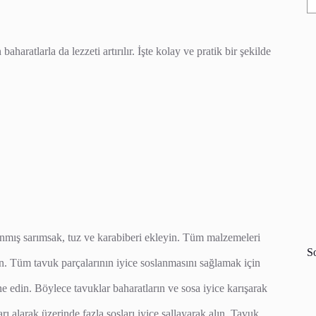
baharatlarla da lezzeti artırılır. İşte kolay ve pratik bir şekilde
ranmış sarımsak, tuz ve karabiberi ekleyin. Tüm malzemeleri
S
yin. Tüm tavuk parçalarının iyice soslanmasını sağlamak için
e edin. Böylece tavuklar baharatların ve sosa iyice karışarak
ı alarak üzerinde fazla sosları iyice sallayarak alın. Tavuk