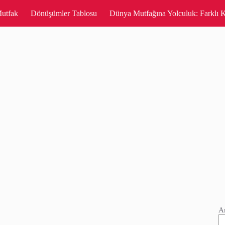
utfak
Dönüşümler Tablosu
Dünya Mutfağına Yolculuk: Farklı K
A