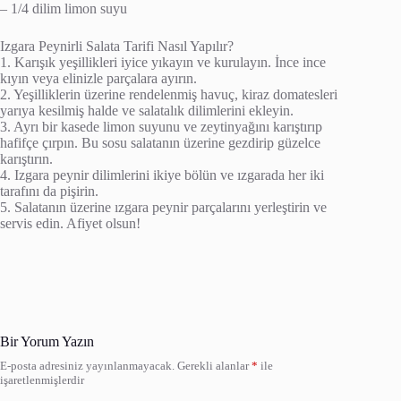
– 1/4 dilim limon suyu
Izgara Peynirli Salata Tarifi Nasıl Yapılır?
1. Karışık yeşillikleri iyice yıkayın ve kurulayın. İnce ince
kıyın veya elinizle parçalara ayırın.
2. Yeşilliklerin üzerine rendelenmiş havuç, kiraz domatesleri
yarıya kesilmiş halde ve salatalık dilimlerini ekleyin.
3. Ayrı bir kasede limon suyunu ve zeytinyağını karıştırıp
hafifçe çırpın. Bu sosu salatanın üzerine gezdirip güzelce
karıştırın.
4. Izgara peynir dilimlerini ikiye bölün ve ızgarada her iki
tarafını da pişirin.
5. Salatanın üzerine ızgara peynir parçalarını yerleştirin ve
servis edin. Afiyet olsun!
Bir Yorum Yazın
E-posta adresiniz yayınlanmayacak.
Gerekli alanlar
*
ile
işaretlenmişlerdir