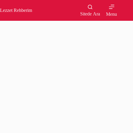
Skip
to
Lezzet Rehberim
content
Sitede Ara
Menu