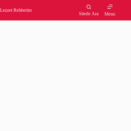
Skip
to
Lezzet Rehberim
content
Sitede Ara
Menu