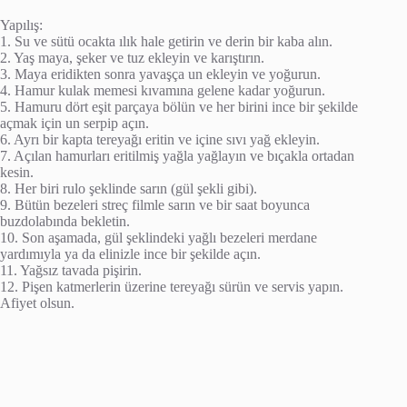
Yapılış:
1. Su ve sütü ocakta ılık hale getirin ve derin bir kaba alın.
2. Yaş maya, şeker ve tuz ekleyin ve karıştırın.
3. Maya eridikten sonra yavaşça un ekleyin ve yoğurun.
4. Hamur kulak memesi kıvamına gelene kadar yoğurun.
5. Hamuru dört eşit parçaya bölün ve her birini ince bir şekilde
açmak için un serpip açın.
6. Ayrı bir kapta tereyağı eritin ve içine sıvı yağ ekleyin.
7. Açılan hamurları eritilmiş yağla yağlayın ve bıçakla ortadan
kesin.
8. Her biri rulo şeklinde sarın (gül şekli gibi).
9. Bütün bezeleri streç filmle sarın ve bir saat boyunca
buzdolabında bekletin.
10. Son aşamada, gül şeklindeki yağlı bezeleri merdane
yardımıyla ya da elinizle ince bir şekilde açın.
11. Yağsız tavada pişirin.
12. Pişen katmerlerin üzerine tereyağı sürün ve servis yapın.
Afiyet olsun.