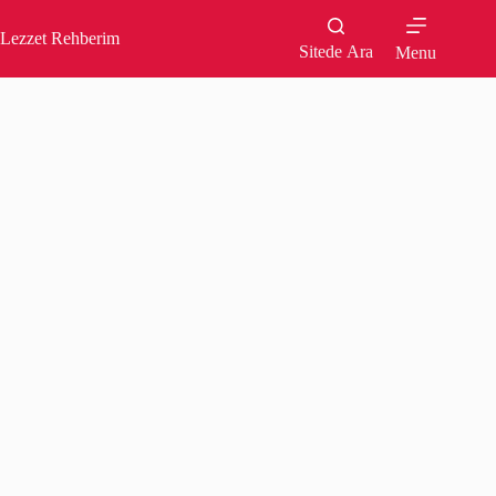
Skip
to
Lezzet Rehberim
content
Sitede Ara
Menu