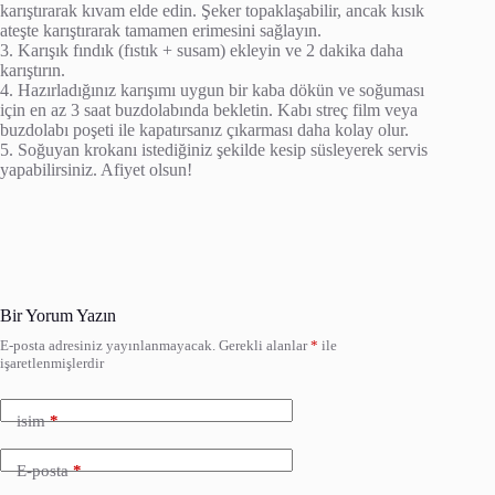
karıştırarak kıvam elde edin. Şeker topaklaşabilir, ancak kısık
ateşte karıştırarak tamamen erimesini sağlayın.
3. Karışık fındık (fıstık + susam) ekleyin ve 2 dakika daha
karıştırın.
4. Hazırladığınız karışımı uygun bir kaba dökün ve soğuması
için en az 3 saat buzdolabında bekletin. Kabı streç film veya
buzdolabı poşeti ile kapatırsanız çıkarması daha kolay olur.
5. Soğuyan krokanı istediğiniz şekilde kesip süsleyerek servis
yapabilirsiniz. Afiyet olsun!
Bir Yorum Yazın
E-posta adresiniz yayınlanmayacak.
Gerekli alanlar
*
ile
işaretlenmişlerdir
isim
*
E-posta
*