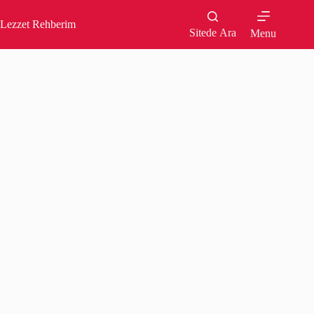
Skip
to
Lezzet Rehberim
content
Sitede Ara
Menu