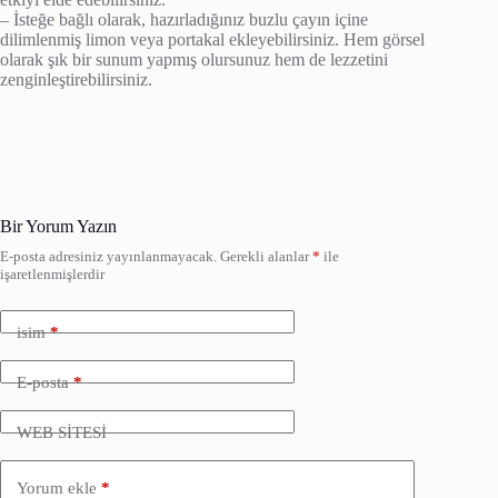
– İsteğe bağlı olarak, hazırladığınız buzlu çayın içine
dilimlenmiş limon veya portakal ekleyebilirsiniz. Hem görsel
olarak şık bir sunum yapmış olursunuz hem de lezzetini
zenginleştirebilirsiniz.
Bir Yorum Yazın
E-posta adresiniz yayınlanmayacak.
Gerekli alanlar
*
ile
işaretlenmişlerdir
isim
*
E-posta
*
WEB SİTESİ
Yorum ekle
*