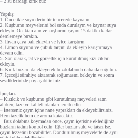
– 2 su bardağı kırık buz
Yapılış:
1. Öncelikle suyu derin bir tencerede kaynatın.
2. Kuşburnu meyvelerini bol suda durulayın ve kaynar suya
ekleyin. Ocaktan alın ve kuşburnu çayını 15 dakika kadar
demlemeye bırakın.
3. Ilıyan çaya balı ekleyin ve iyice karıştırın.
4. Limon suyunu ve çubuk tarçını da ekleyip karıştırmaya
devam edin.
5. Son olarak, tat ve görsellik için kurutulmuş kızılcıkları
ekleyin.
6. Kırık buzları da ekleyerek buzdolabında daha da soğutun.
7. İçeceği sürahiye aktararak soğumasını bekleyin ve sonra
sevdiklerinizle paylaşabilirsiniz.
İpuçları:
– Kızılcık ve kuşburnu gibi kurutulmuş meyveleri satın
alırken, taze ve kaliteli olanları tercih edin.
– İsterseniz çayın içine nane yaprakları da ekleyebilirsiniz.
Hem tazelik hem de aroma katacaktır.
– Buz dolabına koymadan önce, çayın içerisine eklediğiniz
buzların tadını kontrol edin. Eğer buzlar sulu ve tatsız ise,
çayın lezzetini bozabilirler. Dondurulmuş meyvelerle de aynı
etkiyi elde edebilirsiniz.