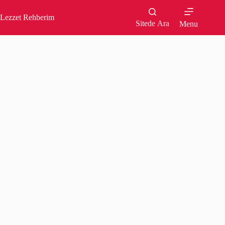
Skip
to
Lezzet Rehberim
content
Sitede Ara
Menu