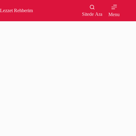
Skip
to
Lezzet Rehberim
content
Sitede Ara
Menu