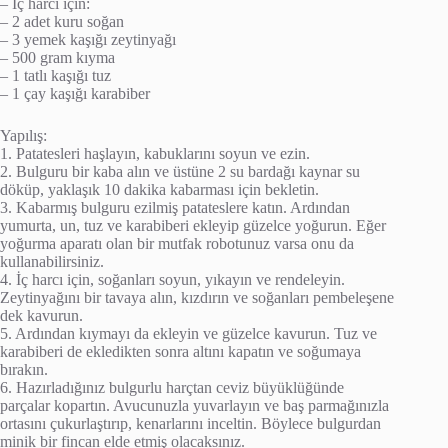
– İç harcı için:
– 2 adet kuru soğan
– 3 yemek kaşığı zeytinyağı
– 500 gram kıyma
– 1 tatlı kaşığı tuz
– 1 çay kaşığı karabiber
Yapılış:
1. Patatesleri haşlayın, kabuklarını soyun ve ezin.
2. Bulguru bir kaba alın ve üstüne 2 su bardağı kaynar su
döküp, yaklaşık 10 dakika kabarması için bekletin.
3. Kabarmış bulguru ezilmiş patateslere katın. Ardından
yumurta, un, tuz ve karabiberi ekleyip güzelce yoğurun. Eğer
yoğurma aparatı olan bir mutfak robotunuz varsa onu da
kullanabilirsiniz.
4. İç harcı için, soğanları soyun, yıkayın ve rendeleyin.
Zeytinyağını bir tavaya alın, kızdırın ve soğanları pembeleşene
dek kavurun.
5. Ardından kıymayı da ekleyin ve güzelce kavurun. Tuz ve
karabiberi de ekledikten sonra altını kapatın ve soğumaya
bırakın.
6. Hazırladığınız bulgurlu harçtan ceviz büyüklüğünde
parçalar kopartın. Avucunuzla yuvarlayın ve baş parmağınızla
ortasını çukurlaştırıp, kenarlarını inceltin. Böylece bulgurdan
minik bir fincan elde etmiş olacaksınız.