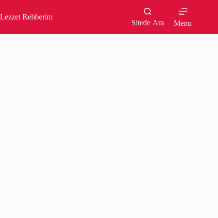
Skip
to
Lezzet Rehberim
content
Sitede Ara
Menu