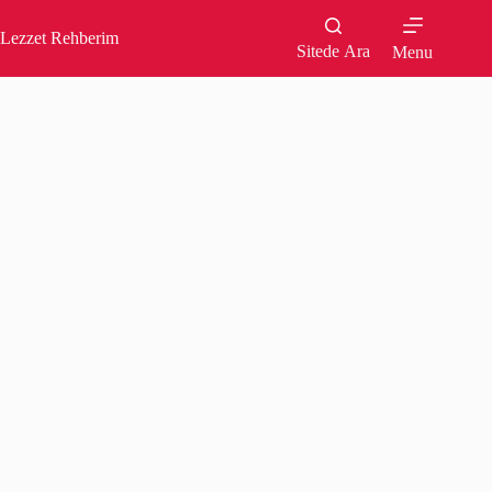
Skip
to
Lezzet Rehberim
content
Sitede Ara
Menu