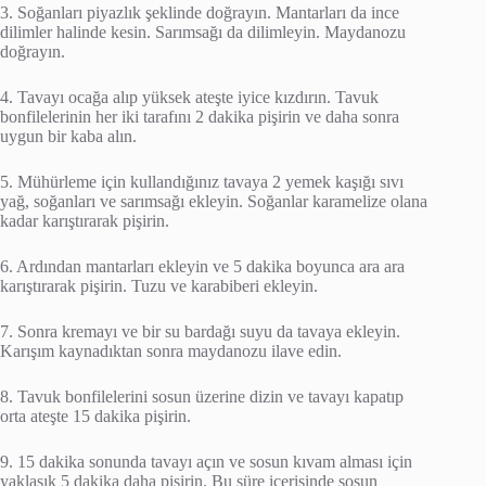
3. Soğanları piyazlık şeklinde doğrayın. Mantarları da ince
dilimler halinde kesin. Sarımsağı da dilimleyin. Maydanozu
doğrayın.
4. Tavayı ocağa alıp yüksek ateşte iyice kızdırın. Tavuk
bonfilelerinin her iki tarafını 2 dakika pişirin ve daha sonra
uygun bir kaba alın.
5. Mühürleme için kullandığınız tavaya 2 yemek kaşığı sıvı
yağ, soğanları ve sarımsağı ekleyin. Soğanlar karamelize olana
kadar karıştırarak pişirin.
6. Ardından mantarları ekleyin ve 5 dakika boyunca ara ara
karıştırarak pişirin. Tuzu ve karabiberi ekleyin.
7. Sonra kremayı ve bir su bardağı suyu da tavaya ekleyin.
Karışım kaynadıktan sonra maydanozu ilave edin.
8. Tavuk bonfilelerini sosun üzerine dizin ve tavayı kapatıp
orta ateşte 15 dakika pişirin.
9. 15 dakika sonunda tavayı açın ve sosun kıvam alması için
yaklaşık 5 dakika daha pişirin. Bu süre içerisinde sosun