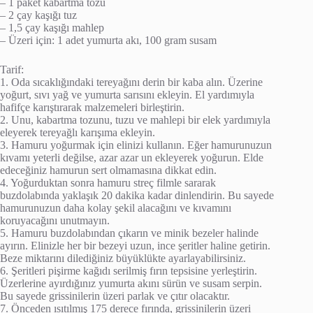
– 1 paket kabartma tozu
– 2 çay kaşığı tuz
– 1,5 çay kaşığı mahlep
– Üzeri için: 1 adet yumurta akı, 100 gram susam
Tarif:
1. Oda sıcaklığındaki tereyağını derin bir kaba alın. Üzerine
yoğurt, sıvı yağ ve yumurta sarısını ekleyin. El yardımıyla
hafifçe karıştırarak malzemeleri birleştirin.
2. Unu, kabartma tozunu, tuzu ve mahlepi bir elek yardımıyla
eleyerek tereyağlı karışıma ekleyin.
3. Hamuru yoğurmak için elinizi kullanın. Eğer hamurunuzun
kıvamı yeterli değilse, azar azar un ekleyerek yoğurun. Elde
edeceğiniz hamurun sert olmamasına dikkat edin.
4. Yoğurduktan sonra hamuru streç filmle sararak
buzdolabında yaklaşık 20 dakika kadar dinlendirin. Bu sayede
hamurunuzun daha kolay şekil alacağını ve kıvamını
koruyacağını unutmayın.
5. Hamuru buzdolabından çıkarın ve minik bezeler halinde
ayırın. Elinizle her bir bezeyi uzun, ince şeritler haline getirin.
Beze miktarını dilediğiniz büyüklükte ayarlayabilirsiniz.
6. Şeritleri pişirme kağıdı serilmiş fırın tepsisine yerleştirin.
Üzerlerine ayırdığınız yumurta akını sürün ve susam serpin.
Bu sayede grissinilerin üzeri parlak ve çıtır olacaktır.
7. Önceden ısıtılmış 175 derece fırında, grissinilerin üzeri