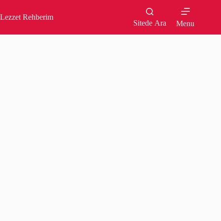
Skip
to
Lezzet Rehberim
content
Sitede Ara
Menu