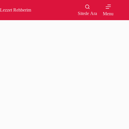
Skip
to
Lezzet Rehberim
content
Sitede Ara
Menu