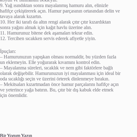
9. Yağ ısındıktan sonra mayalanmış hamuru alın, elinizle
hafifçe çekiştirerek açın. Hamur parçasının ortasından delin ve
tavaya alarak kızartın.
10. Her iki tarafı da altın rengi alarak çıtır çıtır kızardıktan
sonra yağını almak için kağıt havlu üzerine alın.
11. Hamurunuz bitene dek aşamaları tekrar edin.
12. Tercihen sıcakken servis ederek afiyetle yiyin.
İpuçları:
– Hamurunuzun yapışkan olması normaldir, bu yüzden fazla
un eklemeyin. Elle yoğurarak kıvamını kontrol edin.
– Mayalanma süreleri, sıcaklık ve nem gibi faktörlere bağlı
olarak değişebilir. Hamurunuzun iyi mayalanması için ideal bir
oda sıcaklığı seçin ve üzerini örterek dinlenmeye bırakın.
– Mekitsaları kızartmadan önce hamur parçalarını hafifçe açın
ve yeterince yağa batırın. Bu, çıtır bir dış kabuk elde etmek
için önemlidir.
Bir Yorum Yazın