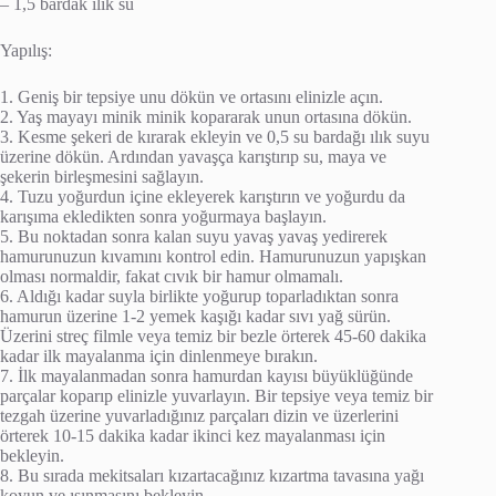
– 1,5 bardak ılık su
Yapılış:
1. Geniş bir tepsiye unu dökün ve ortasını elinizle açın.
2. Yaş mayayı minik minik kopararak unun ortasına dökün.
3. Kesme şekeri de kırarak ekleyin ve 0,5 su bardağı ılık suyu
üzerine dökün. Ardından yavaşça karıştırıp su, maya ve
şekerin birleşmesini sağlayın.
4. Tuzu yoğurdun içine ekleyerek karıştırın ve yoğurdu da
karışıma ekledikten sonra yoğurmaya başlayın.
5. Bu noktadan sonra kalan suyu yavaş yavaş yedirerek
hamurunuzun kıvamını kontrol edin. Hamurunuzun yapışkan
olması normaldir, fakat cıvık bir hamur olmamalı.
6. Aldığı kadar suyla birlikte yoğurup toparladıktan sonra
hamurun üzerine 1-2 yemek kaşığı kadar sıvı yağ sürün.
Üzerini streç filmle veya temiz bir bezle örterek 45-60 dakika
kadar ilk mayalanma için dinlenmeye bırakın.
7. İlk mayalanmadan sonra hamurdan kayısı büyüklüğünde
parçalar koparıp elinizle yuvarlayın. Bir tepsiye veya temiz bir
tezgah üzerine yuvarladığınız parçaları dizin ve üzerlerini
örterek 10-15 dakika kadar ikinci kez mayalanması için
bekleyin.
8. Bu sırada mekitsaları kızartacağınız kızartma tavasına yağı
koyun ve ısınmasını bekleyin.