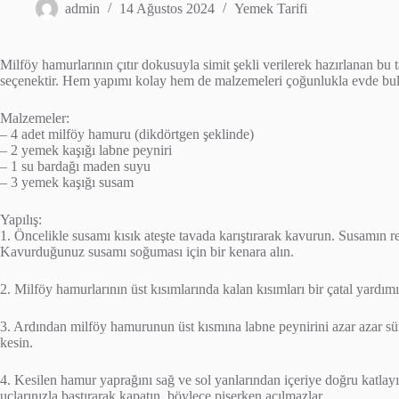
admin
14 Ağustos 2024
Yemek Tarifi
Milföy hamurlarının çıtır dokusuyla simit şekli verilerek hazırlanan bu tar
seçenektir. Hem yapımı kolay hem de malzemeleri çoğunlukla evde bul
Malzemeler:
– 4 adet milföy hamuru (dikdörtgen şeklinde)
– 2 yemek kaşığı labne peyniri
– 1 su bardağı maden suyu
– 3 yemek kaşığı susam
Yapılış:
1. Öncelikle susamı kısık ateşte tavada karıştırarak kavurun. Susamın
Kavurduğunuz susamı soğuması için bir kenara alın.
2. Milföy hamurlarının üst kısımlarında kalan kısımları bir çatal yardımı
3. Ardından milföy hamurunun üst kısmına labne peynirini azar azar s
kesin.
4. Kesilen hamur yaprağını sağ ve sol yanlarından içeriye doğru katlay
uçlarınızla bastırarak kapatın, böylece pişerken açılmazlar.