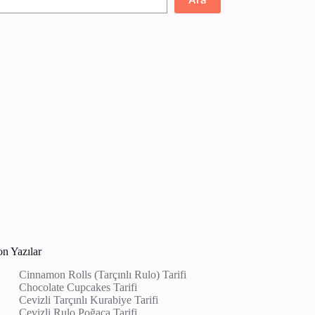
on Yazılar
Cinnamon Rolls (Tarçınlı Rulo) Tarifi
Chocolate Cupcakes Tarifi
Cevizli Tarçınlı Kurabiye Tarifi
Cevizli Rulo Poğaça Tarifi