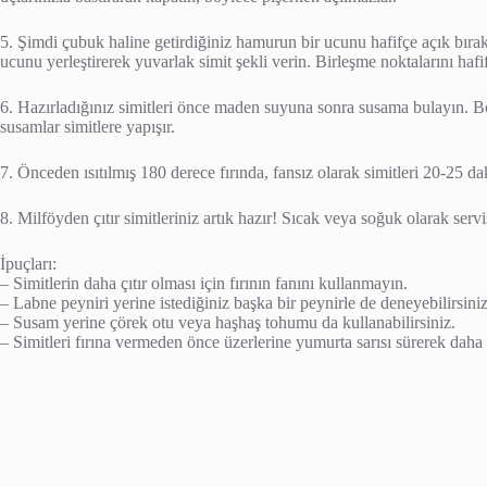
5. Şimdi çubuk haline getirdiğiniz hamurun bir ucunu hafifçe açık bırak
ucunu yerleştirerek yuvarlak simit şekli verin. Birleşme noktalarını hafi
6. Hazırladığınız simitleri önce maden suyuna sonra susama bulayın. Bö
susamlar simitlere yapışır.
7. Önceden ısıtılmış 180 derece fırında, fansız olarak simitleri 20-25 da
8. Milföyden çıtır simitleriniz artık hazır! Sıcak veya soğuk olarak servi
İpuçları:
– Simitlerin daha çıtır olması için fırının fanını kullanmayın.
– Labne peyniri yerine istediğiniz başka bir peynirle de deneyebilirsiniz
– Susam yerine çörek otu veya haşhaş tohumu da kullanabilirsiniz.
– Simitleri fırına vermeden önce üzerlerine yumurta sarısı sürerek daha 