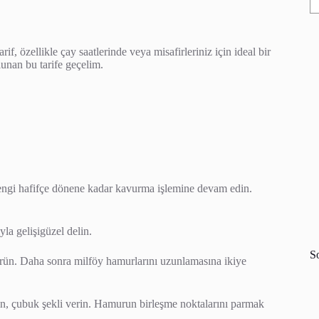
if, özellikle çay saatlerinde veya misafirleriniz için ideal bir
unan bu tarife geçelim.
 rengi hafifçe dönene kadar kavurma işlemine devam edin.
yla gelişigüzel delin.
S
ürün. Daha sonra milföy hamurlarını uzunlamasına ikiye
ın, çubuk şekli verin. Hamurun birleşme noktalarını parmak