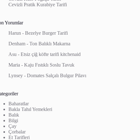
Cevizli Pratik Kurabiye Tarifi
on Yorumlar
Harun
-
Bezelye Burger Tarifi
Denham
-
Ton Balıklı Makarna
Asu
-
Etsiz çiğ köfte tarifi kitchenaid
Maria
-
Kaju Fıstıklı Soslu Tavuk
Lynsey
-
Domates Salçalı Bulgur Pilavı
tegoriler
Baharatlar
Bakla Tahıl Yemekleri
Balık
Bilgi
Çay
Çorbalar
Et Tarifleri