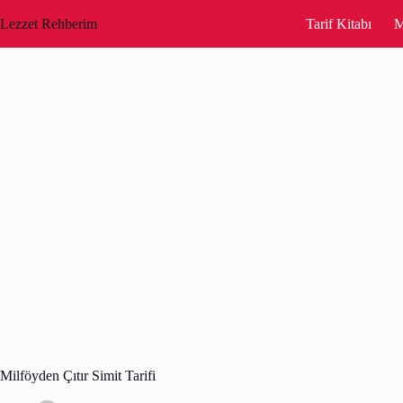
Skip
to
Lezzet Rehberim
Tarif Kitabı
M
content
Milföyden Çıtır Simit Tarifi