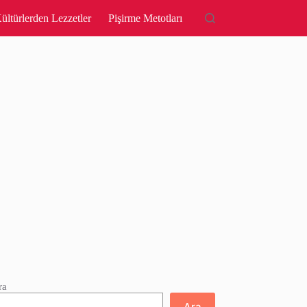
ültürlerden Lezzetler
Pişirme Metotları
ra
Ara