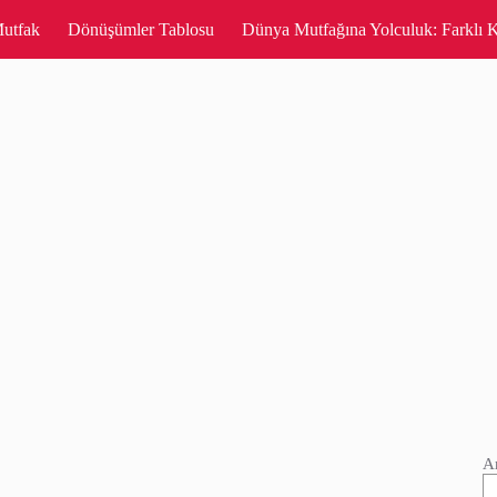
utfak
Dönüşümler Tablosu
Dünya Mutfağına Yolculuk: Farklı K
A