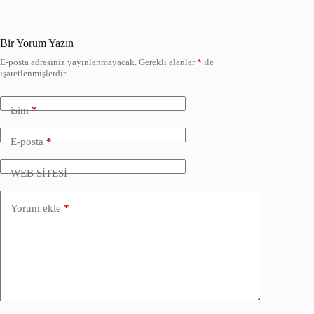
Bir Yorum Yazın
E-posta adresiniz yayınlanmayacak.
Gerekli alanlar
*
ile
işaretlenmişlerdir
isim
*
E-posta
*
WEB SİTESİ
Yorum ekle
*