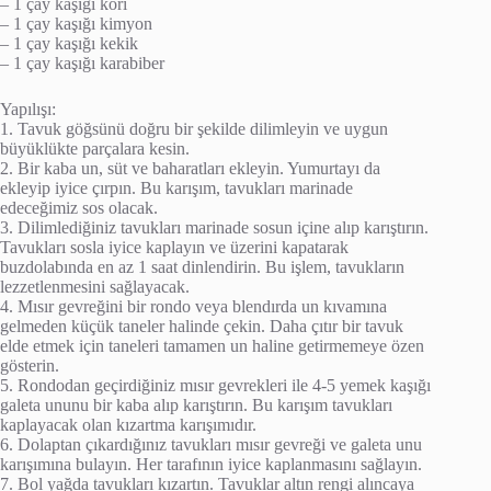
– 1 çay kaşığı köri
– 1 çay kaşığı kimyon
– 1 çay kaşığı kekik
– 1 çay kaşığı karabiber
Yapılışı:
1. Tavuk göğsünü doğru bir şekilde dilimleyin ve uygun
büyüklükte parçalara kesin.
2. Bir kaba un, süt ve baharatları ekleyin. Yumurtayı da
ekleyip iyice çırpın. Bu karışım, tavukları marinade
edeceğimiz sos olacak.
3. Dilimlediğiniz tavukları marinade sosun içine alıp karıştırın.
Tavukları sosla iyice kaplayın ve üzerini kapatarak
buzdolabında en az 1 saat dinlendirin. Bu işlem, tavukların
lezzetlenmesini sağlayacak.
4. Mısır gevreğini bir rondo veya blendırda un kıvamına
gelmeden küçük taneler halinde çekin. Daha çıtır bir tavuk
elde etmek için taneleri tamamen un haline getirmemeye özen
gösterin.
5. Rondodan geçirdiğiniz mısır gevrekleri ile 4-5 yemek kaşığı
galeta ununu bir kaba alıp karıştırın. Bu karışım tavukları
kaplayacak olan kızartma karışımıdır.
6. Dolaptan çıkardığınız tavukları mısır gevreği ve galeta unu
karışımına bulayın. Her tarafının iyice kaplanmasını sağlayın.
7. Bol yağda tavukları kızartın. Tavuklar altın rengi alıncaya