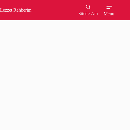
Skip
to
Lezzet Rehberim
content
Sitede Ara
Menu