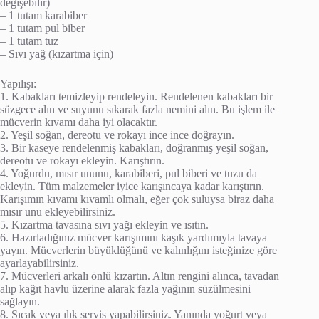
değişebilir)
– 1 tutam karabiber
– 1 tutam pul biber
– 1 tutam tuz
– Sıvı yağ (kızartma için)
Yapılışı:
1. Kabakları temizleyip rendeleyin. Rendelenen kabakları bir
süzgece alın ve suyunu sıkarak fazla nemini alın. Bu işlem ile
mücverin kıvamı daha iyi olacaktır.
2. Yeşil soğan, dereotu ve rokayı ince ince doğrayın.
3. Bir kaseye rendelenmiş kabakları, doğranmış yeşil soğan,
dereotu ve rokayı ekleyin. Karıştırın.
4. Yoğurdu, mısır ununu, karabiberi, pul biberi ve tuzu da
ekleyin. Tüm malzemeler iyice karışıncaya kadar karıştırın.
Karışımın kıvamı kıvamlı olmalı, eğer çok suluysa biraz daha
mısır unu ekleyebilirsiniz.
5. Kızartma tavasına sıvı yağı ekleyin ve ısıtın.
6. Hazırladığınız mücver karışımını kaşık yardımıyla tavaya
yayın. Mücverlerin büyüklüğünü ve kalınlığını isteğinize göre
ayarlayabilirsiniz.
7. Mücverleri arkalı önlü kızartın. Altın rengini alınca, tavadan
alıp kağıt havlu üzerine alarak fazla yağının süzülmesini
sağlayın.
8. Sıcak veya ılık servis yapabilirsiniz. Yanında yoğurt veya