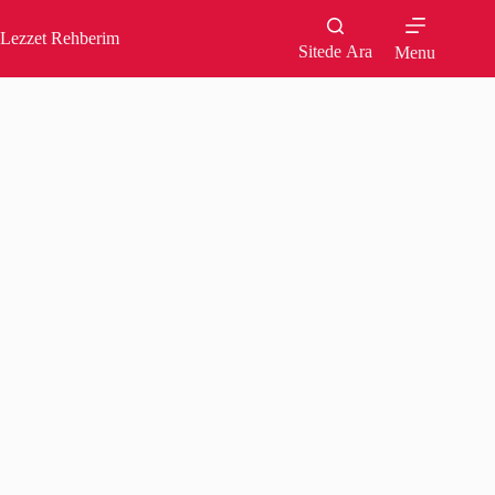
Skip
to
Lezzet Rehberim
content
Sitede Ara
Menu