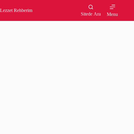
Skip
to
Lezzet Rehberim
content
Sitede Ara
Menu