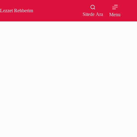
Skip
to
Lezzet Rehberim
content
Sitede Ara
Menu