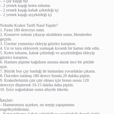
– 1 çay kaşığı tuz
– 2 yemek kaşığı keten tohumu
– 2 yemek kaşığı kabak çekirdeği içi
– 2 yemek kaşığı ayçekirdeği içi
Nohutlu Kraker Tarifi Nasıl Yapılır?
1. Fırını 180 dereceye ısıtın.
2. Konserve nohutu yıkayıp süzdükten sonra, blenderden
geçirin.
3. Üzerine yumurtayı ekleyip güzelce karıştırın.
4. Un ve tuzu ekleyerek yumuşak kıvamlı bir hamur elde edin.
5. Keten tohumu, kabak çekirdeği ve ayçekirdeğini ekleyip
güzelce karıştırın.
6. Hamuru pişirme kağıdının arasına alarak ince bir şekilde
açın.
7. Büyük boy çay bardağı ile hamurdan yuvarlaklar çıkarın.
8. Önceden ısıtılmış 180 derece fırında 20 dakika pişirin.
9. Krakerlerinizin çıtır çıtır olması için fırının ısısını 120
dereceye düşürerek 10-15 dakika daha pişirin.
10. İyice soğuduktan sonra afiyetle tüketin.
İpuçları:
– Hamurunuzu açarken, un serpip yapışmasını
engelleyebilirsiniz.
– Keten tohumu, kabak çekirdeği ve ayçekirdeği dışında farklı