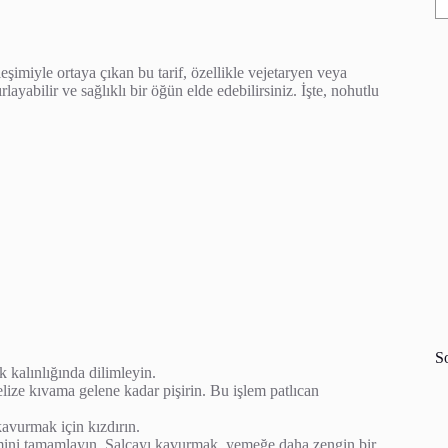
imiyle ortaya çıkan bu tarif, özellikle vejetaryen veya
rlayabilir ve sağlıklı bir öğün elde edebilirsiniz. İşte, nohutlu
S
k kalınlığında dilimleyin.
elize kıvama gelene kadar pişirin. Bu işlem patlıcan
kavurmak için kızdırın.
emini tamamlayın. Salçayı kavurmak, yemeğe daha zengin bir