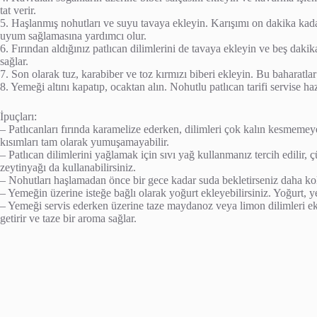
tat verir.
5. Haşlanmış nohutları ve suyu tavaya ekleyin. Karışımı on dakika kada
uyum sağlamasına yardımcı olur.
6. Fırından aldığınız patlıcan dilimlerini de tavaya ekleyin ve beş dakik
sağlar.
7. Son olarak tuz, karabiber ve toz kırmızı biberi ekleyin. Bu baharatla
8. Yemeği altını kapatıp, ocaktan alın. Nohutlu patlıcan tarifi servise haz
İpuçları:
– Patlıcanları fırında karamelize ederken, dilimleri çok kalın kesmemey
kısımları tam olarak yumuşamayabilir.
– Patlıcan dilimlerini yağlamak için sıvı yağ kullanmanız tercih edilir, 
zeytinyağı da kullanabilirsiniz.
– Nohutları haşlamadan önce bir gece kadar suda bekletirseniz daha kol
– Yemeğin üzerine isteğe bağlı olarak yoğurt ekleyebilirsiniz. Yoğurt, yeme
– Yemeği servis ederken üzerine taze maydanoz veya limon dilimleri ek
getirir ve taze bir aroma sağlar.