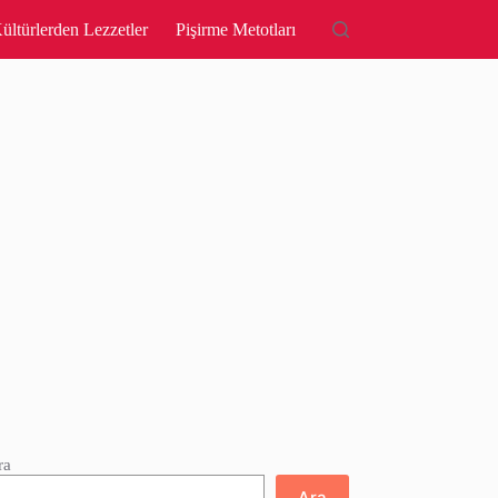
ültürlerden Lezzetler
Pişirme Metotları
ra
Ara