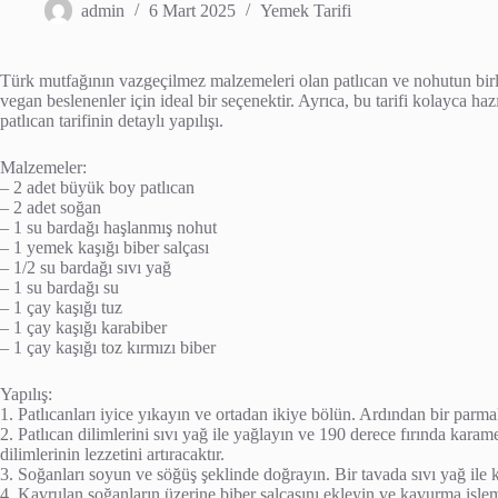
admin
6 Mart 2025
Yemek Tarifi
Türk mutfağının vazgeçilmez malzemeleri olan patlıcan ve nohutun birleş
vegan beslenenler için ideal bir seçenektir. Ayrıca, bu tarifi kolayca hazı
patlıcan tarifinin detaylı yapılışı.
Malzemeler:
– 2 adet büyük boy patlıcan
– 2 adet soğan
– 1 su bardağı haşlanmış nohut
– 1 yemek kaşığı biber salçası
– 1/2 su bardağı sıvı yağ
– 1 su bardağı su
– 1 çay kaşığı tuz
– 1 çay kaşığı karabiber
– 1 çay kaşığı toz kırmızı biber
Yapılış:
1. Patlıcanları iyice yıkayın ve ortadan ikiye bölün. Ardından bir parma
2. Patlıcan dilimlerini sıvı yağ ile yağlayın ve 190 derece fırında karam
dilimlerinin lezzetini artıracaktır.
3. Soğanları soyun ve söğüş şeklinde doğrayın. Bir tavada sıvı yağ ile 
4. Kavrulan soğanların üzerine biber salçasını ekleyin ve kavurma işl