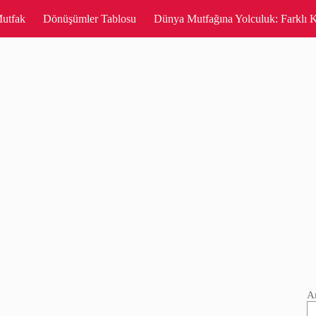
utfak
Dönüşümler Tablosu
Dünya Mutfağına Yolculuk: Farklı K
A