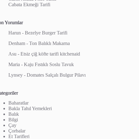
Cabata Ekmeği Tarifi
on Yorumlar
Harun
-
Bezelye Burger Tarifi
Denham
-
Ton Balıklı Makarna
Asu
-
Etsiz çiğ köfte tarifi kitchenaid
Maria
-
Kaju Fıstıklı Soslu Tavuk
Lynsey
-
Domates Salçalı Bulgur Pilavı
tegoriler
Baharatlar
Bakla Tahıl Yemekleri
Balık
Bilgi
Çay
Çorbalar
Et Tarifleri