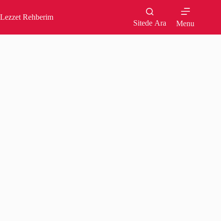
Skip
to
Lezzet Rehberim
content
Sitede Ara
Menu