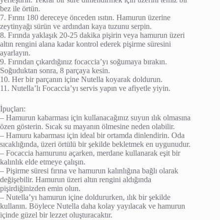
bez ile örtün.
7. Fırını 180 dereceye önceden ısıtın. Hamurun üzerine
zeytinyağı sürün ve ardından kaya tuzunu serpin.
8. Fırında yaklaşık 20-25 dakika pişirin veya hamurun üzeri
altın rengini alana kadar kontrol ederek pişirme süresini
ayarlayın.
9. Fırından çıkardığınız focaccia’yı soğumaya bırakın.
Soğuduktan sonra, 8 parçaya kesin.
10. Her bir parçanın içine Nutella koyarak doldurun.
11. Nutella’lı Focaccia’yı servis yapın ve afiyetle yiyin.
İpuçları:
– Hamurun kabarması için kullanacağınız suyun ılık olmasına
özen gösterin. Sıcak su mayanın ölmesine neden olabilir.
– Hamuru kabarması için ideal bir ortamda dinlendirin. Oda
sıcaklığında, üzeri örtülü bir şekilde bekletmek en uygunudur.
– Focaccia hamurunu açarken, merdane kullanarak eşit bir
kalınlık elde etmeye çalışın.
– Pişirme süresi fırına ve hamurun kalınlığına bağlı olarak
değişebilir. Hamurun üzeri altın rengini aldığında
pişirdiğinizden emin olun.
– Nutella’yı hamurun içine doldururken, ılık bir şekilde
kullanın. Böylece Nutella daha kolay yayılacak ve hamurun
içinde güzel bir lezzet oluşturacaktır.