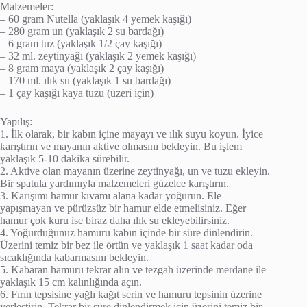
Malzemeler:
– 60 gram Nutella (yaklaşık 4 yemek kaşığı)
– 280 gram un (yaklaşık 2 su bardağı)
– 6 gram tuz (yaklaşık 1/2 çay kaşığı)
– 32 ml. zeytinyağı (yaklaşık 2 yemek kaşığı)
– 8 gram maya (yaklaşık 2 çay kaşığı)
– 170 ml. ılık su (yaklaşık 1 su bardağı)
– 1 çay kaşığı kaya tuzu (üzeri için)
Yapılış:
1. İlk olarak, bir kabın içine mayayı ve ılık suyu koyun. İyice
karıştırın ve mayanın aktive olmasını bekleyin. Bu işlem
yaklaşık 5-10 dakika sürebilir.
2. Aktive olan mayanın üzerine zeytinyağı, un ve tuzu ekleyin.
Bir spatula yardımıyla malzemeleri güzelce karıştırın.
3. Karışımı hamur kıvamı alana kadar yoğurun. Ele
yapışmayan ve pürüzsüz bir hamur elde etmelisiniz. Eğer
hamur çok kuru ise biraz daha ılık su ekleyebilirsiniz.
4. Yoğurduğunuz hamuru kabın içinde bir süre dinlendirin.
Üzerini temiz bir bez ile örtün ve yaklaşık 1 saat kadar oda
sıcaklığında kabarmasını bekleyin.
5. Kabaran hamuru tekrar alın ve tezgah üzerinde merdane ile
yaklaşık 15 cm kalınlığında açın.
6. Fırın tepsisine yağlı kağıt serin ve hamuru tepsinin üzerine
yerleştirin. Tekrar bir süre dinlendirmek için üzerini temiz bir