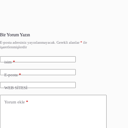
Bir Yorum Yazın
E-posta adresiniz yayınlanmayacak.
Gerekli alanlar
*
ile
işaretlenmişlerdir
isim
*
E-posta
*
WEB SİTESİ
Yorum ekle
*