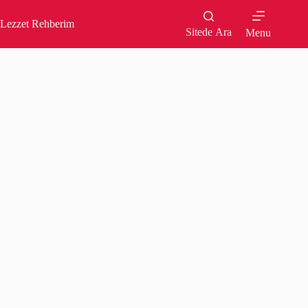
Skip
to
Lezzet Rehberim
content
Sitede Ara
Menu