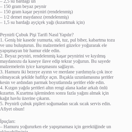
– 2,5 su bardağı un
– 150 gram beyaz peynir
– 150 gram kaşar peyniri (rendelenmiş)
– 1/2 demet maydanoz (rendelenmiş)
– 1,5 su bardağı ayçiçek yağı (kızartmak için)
Peynirli Çubuk Pişi Tarifi Nasıl Yapılır?
1. Geniş bir kasede yumurta, süt, tuz, pul biber, kabartma tozu
ve unu buluşturun. Bu malzemeleri güzelce yoğurarak ele
yapışmayan bir hamur elde edin.
2. Beyaz peyniri, rendelenmiş kaşar peynirini ve kıyılmış
maydanozu da kaseye ilave edip tekrar yoğurun. Bu sayede
malzemelerin iyice karışmasını sağlayın.
3. Hamuru iki bezeye ayırın ve merdane yardımıyla çok ince
olmayacak şekilde hafifçe açın. Bıçakla uzunlamasına şeritler
kesin ve ardından parmak boyutlarında şeritler elde edin.
4. Kızgın yağda şeritleri altın rengi alana kadar arkalı önlü
kızartın. Kızartma işleminden sonra fazla yağını almak için
kağıt havlu üzerine çıkarın.
5. Peynirli çubuk pişileri soğumadan sıcak sıcak servis edin.
Afiyet olsun!
İpuçları:
– Hamuru yoğururken ele yapışmaması için gerektiğinde un
ekleyebilirsiniz.