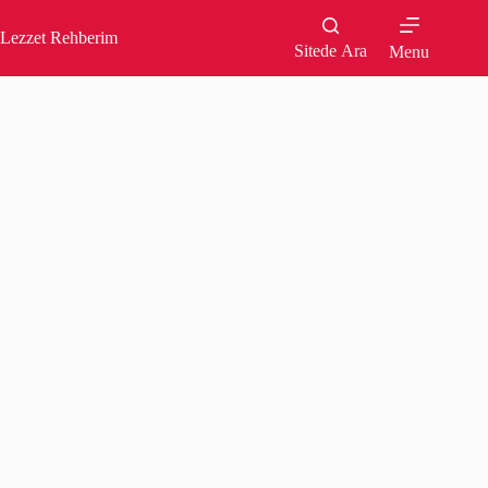
Skip
to
Lezzet Rehberim
content
Sitede Ara
Menu