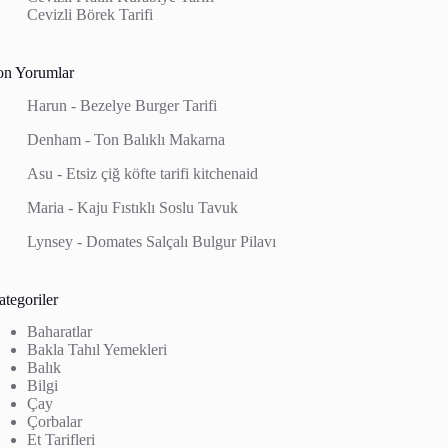
Cevizli Börek Tarifi
on Yorumlar
Harun
-
Bezelye Burger Tarifi
Denham
-
Ton Balıklı Makarna
Asu
-
Etsiz çiğ köfte tarifi kitchenaid
Maria
-
Kaju Fıstıklı Soslu Tavuk
Lynsey
-
Domates Salçalı Bulgur Pilavı
tegoriler
Baharatlar
Bakla Tahıl Yemekleri
Balık
Bilgi
Çay
Çorbalar
Et Tarifleri