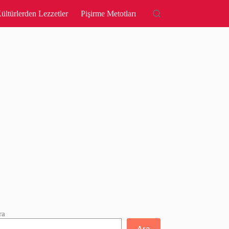
ültürlerden Lezzetler
Pişirme Metotları
ra
Ara