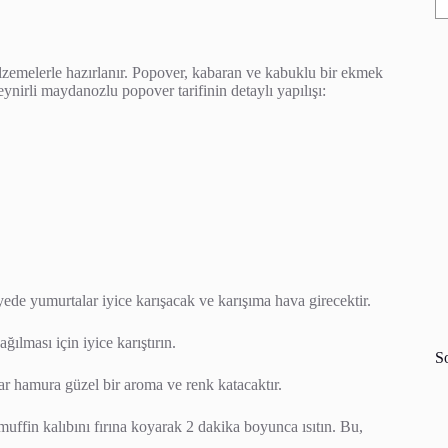
alzemelerle hazırlanır. Popover, kabaran ve kabuklu bir ekmek
eynirli maydanozlu popover tarifinin detaylı yapılışı:
yede yumurtalar iyice karışacak ve karışıma hava girecektir.
ılması için iyice karıştırın.
S
ar hamura güzel bir aroma ve renk katacaktır.
muffin kalıbını fırına koyarak 2 dakika boyunca ısıtın. Bu,