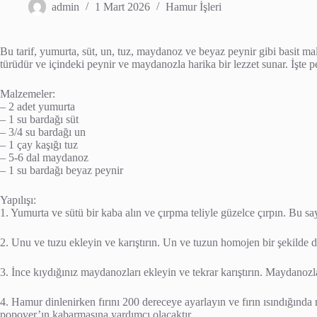
admin
1 Mart 2026
Hamur İşleri
Bu tarif, yumurta, süt, un, tuz, maydanoz ve beyaz peynir gibi basit m
türüdür ve içindeki peynir ve maydanozla harika bir lezzet sunar. İşte p
Malzemeler:
– 2 adet yumurta
– 1 su bardağı süt
– 3/4 su bardağı un
– 1 çay kaşığı tuz
– 5-6 dal maydanoz
– 1 su bardağı beyaz peynir
Yapılışı:
1. Yumurta ve sütü bir kaba alın ve çırpma teliyle güzelce çırpın. Bu sa
2. Unu ve tuzu ekleyin ve karıştırın. Un ve tuzun homojen bir şekilde dağ
3. İnce kıydığınız maydanozları ekleyin ve tekrar karıştırın. Maydanozl
4. Hamur dinlenirken fırını 200 dereceye ayarlayın ve fırın ısındığında 
popover’ın kabarmasına yardımcı olacaktır.