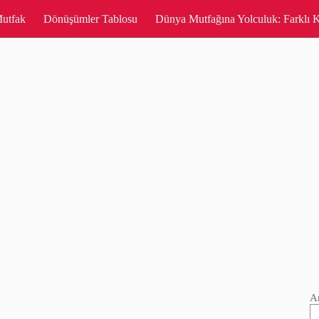
utfak
Dönüşümler Tablosu
Dünya Mutfağına Yolculuk: Farklı K
A