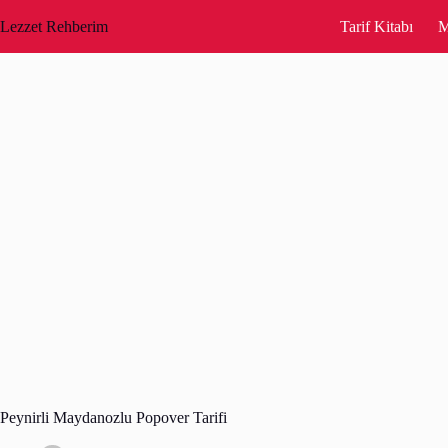
Skip
to
Lezzet Rehberim
Tarif Kitabı
M
content
Peynirli Maydanozlu Popover Tarifi