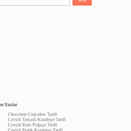
on Yazılar
Chocolate Cupcakes Tarifi
Cevizli Tarçınlı Kurabiye Tarifi
Cevizli Rulo Poğaça Tarifi
Cevizli Pratik Kurabiye Tarifi