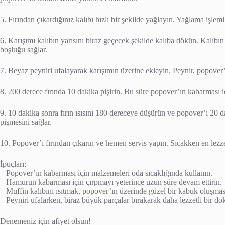
5. Fırından çıkardığınız kalıbı hızlı bir şekilde yağlayın. Yağlama işle
6. Karışımı kalıbın yarısını biraz geçecek şekilde kalıba dökün. Kalıbı
boşluğu sağlar.
7. Beyaz peyniri ufalayarak karışımın üzerine ekleyin. Peynir, popover’a
8. 200 derece fırında 10 dakika pişirin. Bu süre popover’ın kabarması içi
9. 10 dakika sonra fırın ısısını 180 dereceye düşürün ve popover’ı 20 d
pişmesini sağlar.
10. Popover’ı fırından çıkarın ve hemen servis yapın. Sıcakken en lezzetl
İpuçları:
– Popover’ın kabarması için malzemeleri oda sıcaklığında kullanın.
– Hamurun kabarması için çırpmayı yeterince uzun süre devam ettirin.
– Muffin kalıbını ısıtmak, popover’ın üzerinde güzel bir kabuk oluşması
– Peyniri ufalarken, biraz büyük parçalar bırakarak daha lezzetli bir do
Denemeniz için afiyet olsun!