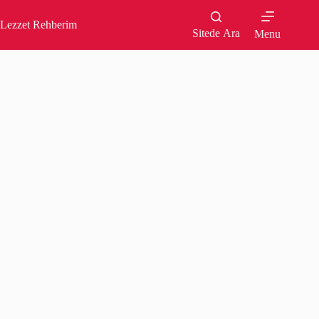
Skip
to
Lezzet Rehberim
content
Sitede Ara
Menu