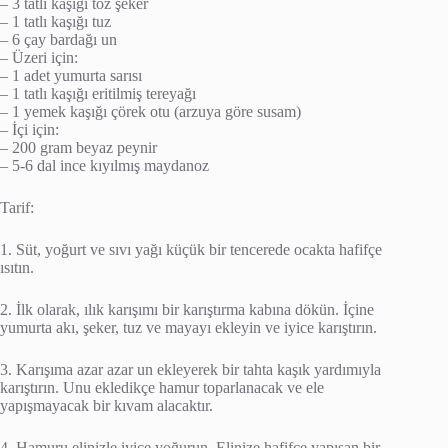
– 3 tatlı kaşığı toz şeker
– 1 tatlı kaşığı tuz
– 6 çay bardağı un
– Üzeri için:
– 1 adet yumurta sarısı
– 1 tatlı kaşığı eritilmiş tereyağı
– 1 yemek kaşığı çörek otu (arzuya göre susam)
– İçi için:
– 200 gram beyaz peynir
– 5-6 dal ince kıyılmış maydanoz
Tarif:
1. Süt, yoğurt ve sıvı yağı küçük bir tencerede ocakta hafifçe
ısıtın.
2. İlk olarak, ılık karışımı bir karıştırma kabına dökün. İçine
yumurta akı, şeker, tuz ve mayayı ekleyin ve iyice karıştırın.
3. Karışıma azar azar un ekleyerek bir tahta kaşık yardımıyla
karıştırın. Unu ekledikçe hamur toparlanacak ve ele
yapışmayacak bir kıvam alacaktır.
4. Hamuru elinizle iyice yoğurun. Elinize hafifçe yapışan bir