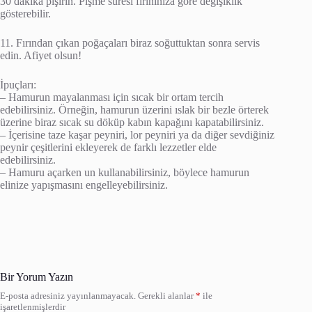
30 dakika pişirin. Pişme süresi fırınınıza göre değişiklik
gösterebilir.
11. Fırından çıkan poğaçaları biraz soğuttuktan sonra servis
edin. Afiyet olsun!
İpuçları:
– Hamurun mayalanması için sıcak bir ortam tercih
edebilirsiniz. Örneğin, hamurun üzerini ıslak bir bezle örterek
üzerine biraz sıcak su döküp kabın kapağını kapatabilirsiniz.
– İçerisine taze kaşar peyniri, lor peyniri ya da diğer sevdiğiniz
peynir çeşitlerini ekleyerek de farklı lezzetler elde
edebilirsiniz.
– Hamuru açarken un kullanabilirsiniz, böylece hamurun
elinize yapışmasını engelleyebilirsiniz.
Bir Yorum Yazın
E-posta adresiniz yayınlanmayacak.
Gerekli alanlar
*
ile
işaretlenmişlerdir