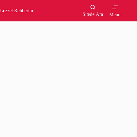
Skip
to
Lezzet Rehberim
content
Sitede Ara
Menu