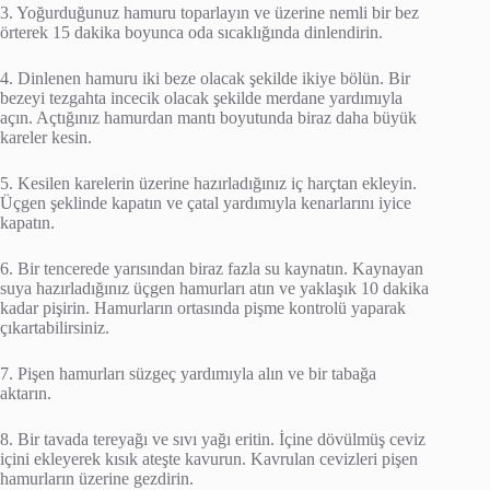
3. Yoğurduğunuz hamuru toparlayın ve üzerine nemli bir bez
örterek 15 dakika boyunca oda sıcaklığında dinlendirin.
4. Dinlenen hamuru iki beze olacak şekilde ikiye bölün. Bir
bezeyi tezgahta incecik olacak şekilde merdane yardımıyla
açın. Açtığınız hamurdan mantı boyutunda biraz daha büyük
kareler kesin.
5. Kesilen karelerin üzerine hazırladığınız iç harçtan ekleyin.
Üçgen şeklinde kapatın ve çatal yardımıyla kenarlarını iyice
kapatın.
6. Bir tencerede yarısından biraz fazla su kaynatın. Kaynayan
suya hazırladığınız üçgen hamurları atın ve yaklaşık 10 dakika
kadar pişirin. Hamurların ortasında pişme kontrolü yaparak
çıkartabilirsiniz.
7. Pişen hamurları süzgeç yardımıyla alın ve bir tabağa
aktarın.
8. Bir tavada tereyağı ve sıvı yağı eritin. İçine dövülmüş ceviz
içini ekleyerek kısık ateşte kavurun. Kavrulan cevizleri pişen
hamurların üzerine gezdirin.