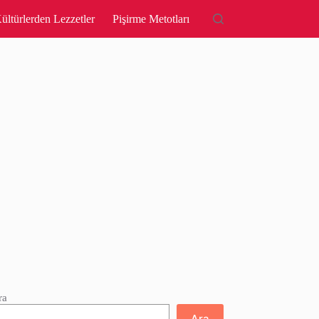
ültürlerden Lezzetler
Pişirme Metotları
ra
Ara