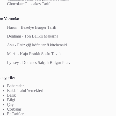
Chocolate Cupcakes Tarifi
on Yorumlar
Harun
-
Bezelye Burger Tarifi
Denham
-
Ton Balıklı Makarna
Asu
-
Etsiz çiğ köfte tarifi kitchenaid
Maria
-
Kaju Fıstıklı Soslu Tavuk
Lynsey
-
Domates Salçalı Bulgur Pilavı
tegoriler
Baharatlar
Bakla Tahıl Yemekleri
Balık
Bilgi
Çay
Çorbalar
Et Tarifleri