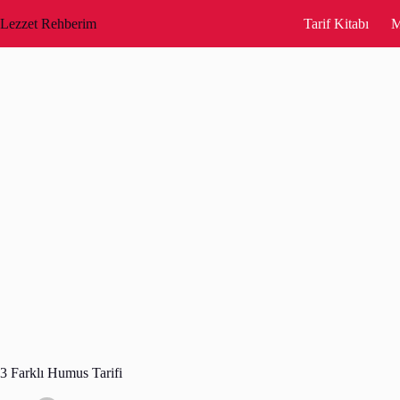
Skip
to
Lezzet Rehberim
Tarif Kitabı
M
content
3 Farklı Humus Tarifi