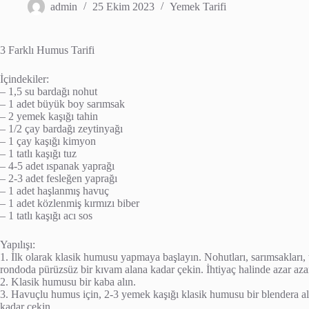
admin
25 Ekim 2023
Yemek Tarifi
3 Farklı Humus Tarifi
İçindekiler:
– 1,5 su bardağı nohut
– 1 adet büyük boy sarımsak
– 2 yemek kaşığı tahin
– 1/2 çay bardağı zeytinyağı
– 1 çay kaşığı kimyon
– 1 tatlı kaşığı tuz
– 4-5 adet ıspanak yaprağı
– 2-3 adet fesleğen yaprağı
– 1 adet haşlanmış havuç
– 1 adet közlenmiş kırmızı biber
– 1 tatlı kaşığı acı sos
Yapılışı:
1. İlk olarak klasik humusu yapmaya başlayın. Nohutları, sarımsakları,
rondoda pürüzsüz bir kıvam alana kadar çekin. İhtiyaç halinde azar aza
2. Klasik humusu bir kaba alın.
3. Havuçlu humus için, 2-3 yemek kaşığı klasik humusu bir blendera a
kadar çekin.