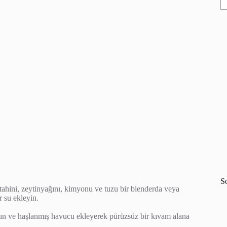
S
 tahini, zeytinyağını, kimyonu ve tuzu bir blenderda veya
r su ekleyin.
lın ve haşlanmış havucu ekleyerek pürüzsüz bir kıvam alana