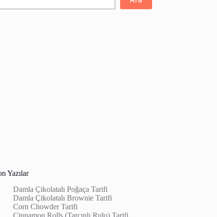
on Yazılar
Damla Çikolatalı Poğaça Tarifi
Damla Çikolatalı Brownie Tarifi
Corn Chowder Tarifi
Cinnamon Rolls (Tarçınlı Rulo) Tarifi