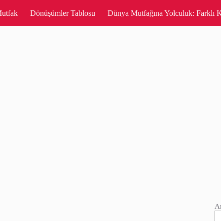
utfak
Dönüşümler Tablosu
Dünya Mutfağına Yolculuk: Farklı K
A