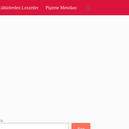
ültürlerden Lezzetler
Pişirme Metotları
ra
Ara