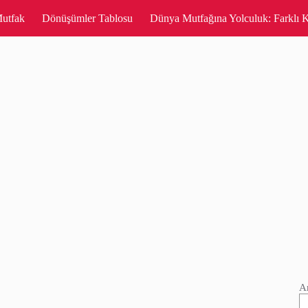
utfak
Dönüşümler Tablosu
Dünya Mutfağına Yolculuk: Farklı K
A