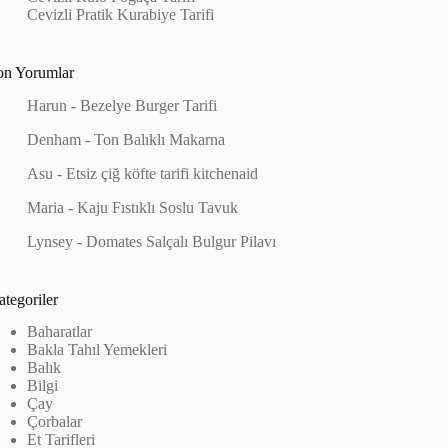
Cevizli Pratik Kurabiye Tarifi
on Yorumlar
Harun
-
Bezelye Burger Tarifi
Denham
-
Ton Balıklı Makarna
Asu
-
Etsiz çiğ köfte tarifi kitchenaid
Maria
-
Kaju Fıstıklı Soslu Tavuk
Lynsey
-
Domates Salçalı Bulgur Pilavı
tegoriler
Baharatlar
Bakla Tahıl Yemekleri
Balık
Bilgi
Çay
Çorbalar
Et Tarifleri