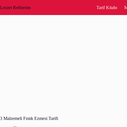
Skip
to
Lezzet Rehberim
Tarif Kitabı
M
content
3 Malzemeli Fıstık Ezmesi Tarifi