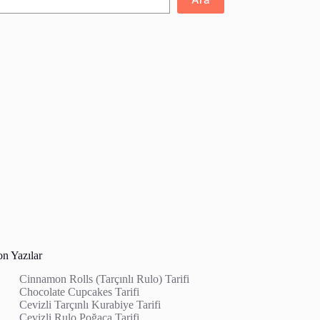
on Yazılar
Cinnamon Rolls (Tarçınlı Rulo) Tarifi
Chocolate Cupcakes Tarifi
Cevizli Tarçınlı Kurabiye Tarifi
Cevizli Rulo Poğaça Tarifi