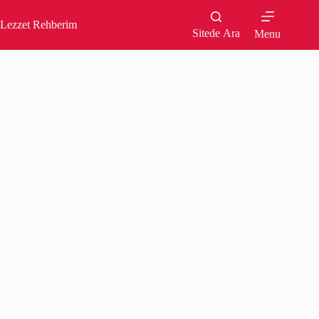
Skip
to
Lezzet Rehberim
content
Sitede Ara
Menu