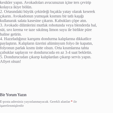
kesikler yapın. Avokadoları avucunuzun içine ters çevirip
kolayca ikiye bölün.
2. Ortasındaki büyük çekirdeği bıçakla yatay olarak keserek
çıkarın. Avokadonun yumuşak kısmını bir tatlı kaşığı
kullanarak salata kasesine çıkarın. Kabukları çöpe atın.
3. Avokado dilimlerini mutfak robotunda veya blenderda bal,
süt, sıvı krema ve taze sıkılmış limon suyu ile birlikte püre
haline getirin.
4. Hazırladığınız karışımı dondurma kalıplarına dikkatlice
paylaştırın. Kalıpların üzerini alüminyum folyo ile kapatın,
folyonun parlak kısmı üstte olsun. Orta kısımlarına tahta
çubuklar saplayın ve dondurucuda en az 3-4 saat bekletin.
5. Dondurucudan çıkarıp kalıplardan çıkarıp servis yapın.
Afiyet olsun!
Bir Yorum Yazın
E-posta adresiniz yayınlanmayacak.
Gerekli alanlar
*
ile
işaretlenmişlerdir