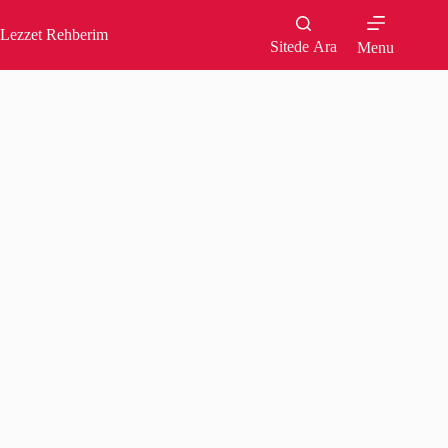
Skip
to
Lezzet Rehberim
content
Sitede Ara
Menu