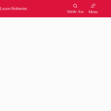
Skip
to
Lezzet Rehberim
content
Sitede Ara
Menu